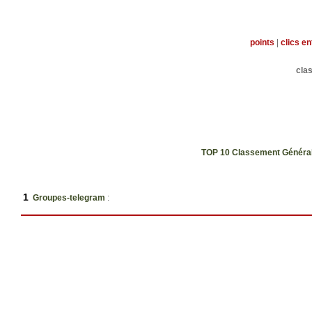
points
|
clics e
cla
TOP 10 Classement Génér
1
Groupes-telegram
: