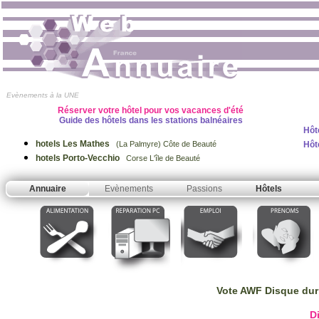
Evènements à la UNE
Réserver votre hôtel pour vos vacances d'été
Guide des hôtels dans les stations balnéaires
Hôt
hotels Les Mathes
Hôt
(La Palmyre) Côte de Beauté
hotels Porto-Vecchio
Corse L'île de Beauté
Annuaire
Evènements
Passions
Hôtels
Vote AWF Disque dur
D