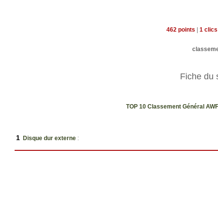
462 points
|
1 clic
classem
Fiche du 
TOP 10 Classement Général AW
1
Disque dur externe
: