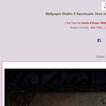
Wallpaper Diablo 3 Sanctuaire Jeux v
[ Voir Tous les
fonds d'écran / Wal
Autres formats :
|
800 * 600
1
Diablo 