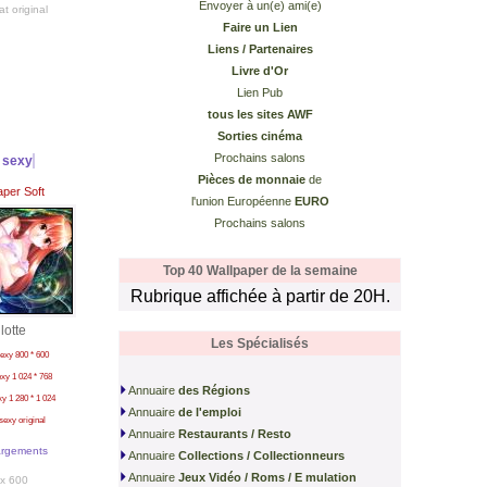
Envoyer à un(e) ami(e)
at original
Faire un Lien
Liens / Partenaires
Livre d'Or
Lien Pub
tous les sites AWF
Sorties cinéma
Prochains salons
le sexy
Pièces de monnaie
de
aper Soft
l'union Européenne
EURO
Prochains salons
Top 40 Wallpaper de la semaine
Rubrique affichée à partir de 20H.
lotte
Les Spécialisés
 sexy 800 * 600
sexy 1 024 * 768
Annuaire
d
es Régions
exy 1 280 * 1 024
Annuaire
d
e l'emploi
e sexy original
Annuaire
Restaurants / Resto
argements
Annuaire
Collections / Collectionneurs
Annuaire
Jeux Vidéo / Roms / E mulation
x 600