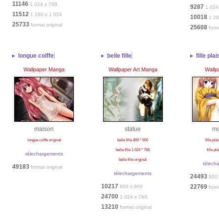
11146
1 024 x 768
9287
1 024
11512
1 280 x 1 024
10018
1 28
25733
format original
25608
form
longue coiffe
belle fille
fille plai
Wallpaper Manga
Wallpaper Art Manga
Wallp
maison
statue
mo
longue coiffe original
belle fille 800 * 600
fille pla
belle fille 1 024 * 768
fille pla
télechargements
belle fille original
télech
49183
format original
télechargements
24493
800 
10217
22769
800 x 600
form
24700
1 024 x 768
13210
format original