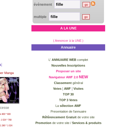
évènement
multiple
A LA UNE
( Annoncer à la UNE )
Annuaire
L'
ANNUAIRE WEB
complet
k
Nouvelles Inscriptions
Proposer un site
per Manga
NEW
Navigateur AWF 2.0
Classement
général
|
|
Votes
AWF
Visites
TOP 30
TOP 3 Votes
La
sélection AWF
ncesse
Presentation de l'annuaire
k 800 * 600
Référencement Gratuit
de votre site
 1 024 * 768
Promotion
de votre site /
Services & produits
1 280 * 1 024