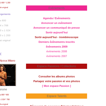
1 600 * 1 200
ok original
Evènements
argements
Agenda / Evènements
x 600
Annoncer un evènement
4 x 768
Annoncer un communiqué de presse
0 x 1 024
Sortir aujourd'hui
0 x 1 200
Sortir aujourd'hui - trombinoscope
at original
Derniers évènements inscrits
évènements 2009
évènements 2008
e
évènements 2007
Alyssa Milano
Espace Passions / Collections
Consulter les albums photos
Partagez votre passion et vos photos
[ Mon espace Passion ]
gnone
lle 800 * 600
Espace Talents
le 1 024 * 768
lle original