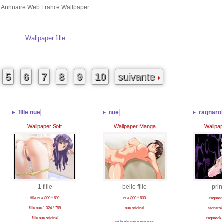
Annuaire Web France Wallpaper
Wallpaper fille
5
6
7
8
9
10
suivante
fille nue
nue
ragnaro
Wallpaper Soft
Wallpaper Manga
Wallpa
1 fille
belle fille
pri
fille nue 800 * 600
nue 800 * 600
ragnaro
fille nue 1 024 * 768
nue original
ragnarok
fille nue original
ragnarok 
télechargements