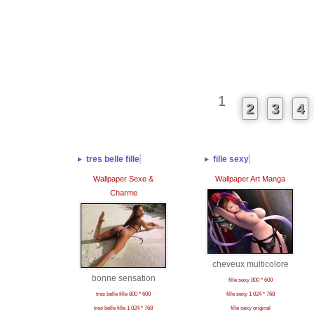
1
2
3
4
tres belle fille
fille sexy
Wallpaper Sexe &
Wallpaper Art Manga
Charme
cheveux multicolore
bonne sensation
fille sexy 800 * 600
tres belle fille 800 * 600
fille sexy 1 024 * 768
tres belle fille 1 024 * 768
fille sexy original