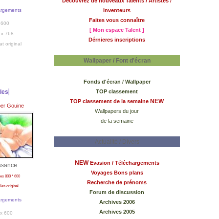
Découvrez de nouveaux Talents / Artistes /
argements
Inventeurs
Faites vous connaître
 600
[ Mon espace Talent ]
 x 768
Dérnieres inscriptions
at original
Wallpaper / Font d'écran
Fonds d'écran / Wallpaper
lles
TOP classement
NEW
TOP classement de la semaine
per Gouine
Wallpapers du jour
de la semaine
Actualité / Divers
NEW
Evasion / Téléchargements
ssance
Voyages Bons plans
lles 800 * 600
Recherche de prénoms
lles original
Forum de discussion
argements
Archives 2006
Archives 2005
x 600