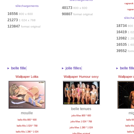
ragnarok 
télechargements
40173
800 x 600
ragnar
16556
90807
800 x 600
format original
télech
21273
1 024 x 768
18734
123847
800 
format original
16419
1 02
12082
1 28
16535
1 60
39552
form
belle fille
jolie filles
belle fill
Wallpaper Lolita
Wallpaper Humour sexy
Wallpaper 
belle tenues
mouille
mi
jolie filles 800 * 600
belle fille 800 * 600
belle fi
jolie filles 1 024 * 768
belle fille 1 024 * 768
belle fil
jolie filles 1 280 * 1 024
belle fille 1 280 * 1 024
belle fi
jolie filles original