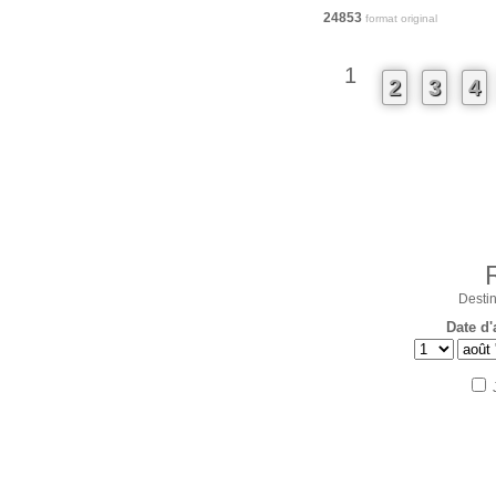
24853
format original
1
2
3
4
Destin
Date d'