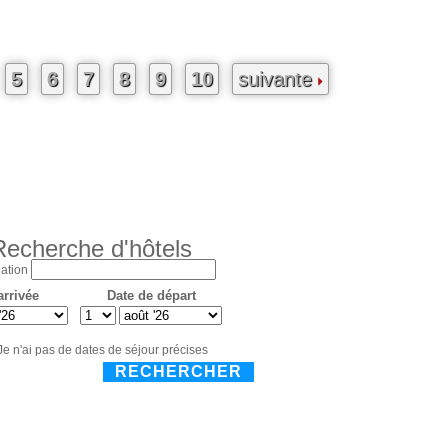
5
6
7
8
9
10
suivante
Recherche d'hôtels
ation
arrivée
Date de départ
Je n'ai pas de dates de séjour précises
RECHERCHER