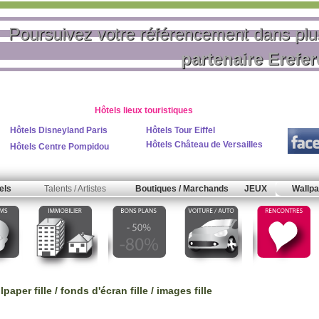
Poursuivez votre référencement dans pl
partenaire Erefe
Hôtels lieux touristiques
Hôtels Disneyland Paris
Hôtels Tour Eiffel
Hôtels Château de Versailles
Hôtels Centre Pompidou
els
Talents / Artistes
Boutiques / Marchands
JEUX
Wallpa
aper fille / fonds d'écran fille / images fille