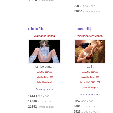
25036
800 x 600
33654
format original
belle fille
jeune fille
Wallpaper Manga
Wallpaper Art Manga
jambe equart
au lit
belle fille 800 * 600
jeune fille 800 * 600
belle fille 1 024 * 768
jeune fille 1 024 * 768
belle fille original
jeune fille 1 280 * 1 024
jeune fille original
télechargements
télechargements
14143
800 x 600
9057
19380
800 x 600
1 024 x 768
8661
21352
1 024 x 768
format original
9525
1 280 x 1 024