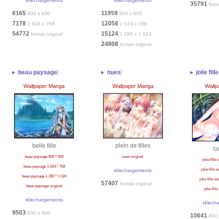
télechargements
télechargements
35791
form
6165
11959
800 x 600
800 x 600
7178
12058
1 024 x 768
1 024 x 768
54772
15124
format original
1 280 x 1 024
24808
format original
beau paysage
nues
jolie fil
Wallpaper Manga
Wallpaper Manga
Wallp
belle fille
plein de filles
cu
beau paysage 800 * 600
nues original
jolie fille
beau paysage 1 024 * 768
jolie fille 
télechargements
beau paysage 1 280 * 1 024
jolie fille s
57407
format original
beau paysage original
jolie fill
télechargements
télech
9503
800 x 600
10641
800 