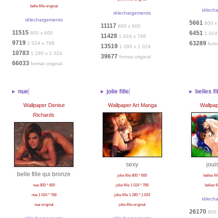
belle fille original
télech
télechargements
télechargements
5661
800 x
11117
800 x 600
11515
6451
800 x 600
1 024
11428
1 024 x 768
9719
63289
1 024 x 768
form
13519
1 280 x 1 024
10783
1 280 x 1 024
39677
format original
66033
format original
nue
jolie fille
belles fi
Wallpaper Denise
Wallpaper Art Manga
Wallpa
Richards
sexy
joui
belle fille qui bronze
jolie fille 800 * 600
belles fi
nue 800 * 600
jolie fille 1 024 * 768
belles fi
nue 1 024 * 768
jolie fille 1 280 * 1 024
télech
nue original
jolie fille original
26170
800 