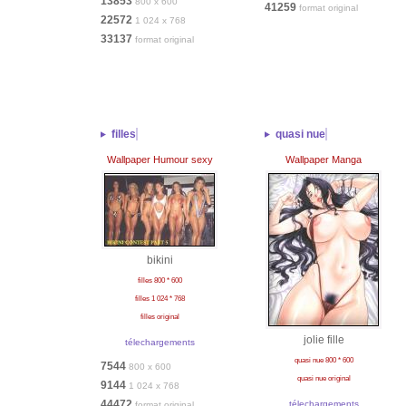
13853
800 x 600
41259
format original
22572
1 024 x 768
33137
format original
filles
quasi nue
Wallpaper Humour sexy
Wallpaper Manga
bikini
filles 800 * 600
filles 1 024 * 768
filles original
jolie fille
télechargements
quasi nue 800 * 600
7544
800 x 600
quasi nue original
9144
1 024 x 768
44472
télechargements
format original