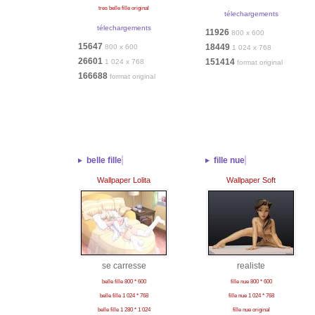
tres belle fille original
télechargements
télechargements
11926
800 x 600
15647
18449
800 x 600
1 024 x 768
26601
151414
1 024 x 768
format original
166688
format original
belle fille
fille nue
Wallpaper Lolita
Wallpaper Soft
se carresse
realiste
belle fille 800 * 600
fille nue 800 * 600
belle fille 1 024 * 768
fille nue 1 024 * 768
belle fille 1 280 * 1 024
fille nue original