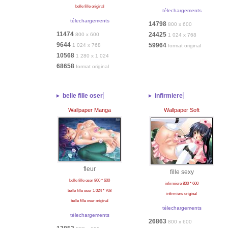
belle fille original
télechargements
télechargements
14798
800 x 600
11474
24425
800 x 600
1 024 x 768
9644
59964
1 024 x 768
format original
10568
1 280 x 1 024
68658
format original
belle fille oser
infirmiere
Wallpaper Manga
Wallpaper Soft
fleur
fille sexy
belle fille oser 800 * 600
infirmiere 800 * 600
belle fille oser 1 024 * 768
infirmiere original
belle fille oser original
télechargements
télechargements
26863
800 x 600