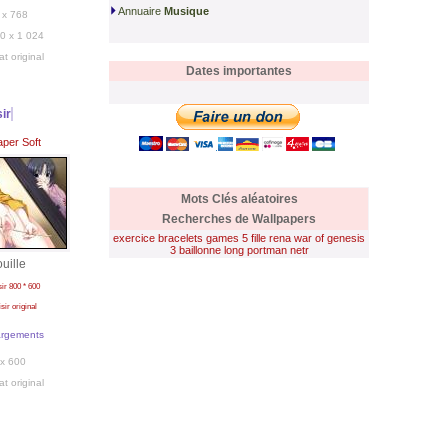
Annuaire
Musique
 x 768
0 x 1 024
at original
Dates importantes
sir
aper Soft
Mots Clés aléatoires
Recherches de Wallpapers
exercice
bracelets
games
5 fille
rena
war of genesis
3
baillonne
long
portman
netr
uille
isir 800 * 600
isir original
argements
x 600
at original