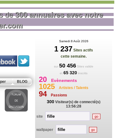
us de
300 annuaires avec notre
rer.com
Samedi 8 Août 2026
1 237
Sites actifs
cette semaine.
50 456
sur
Sites valide
65 320
et
inscrits
20
Evènements
per
BLOG
1025
Artistes / Talents
94
Passions
300
Visiteur(s) de connecté(s)
13:56:28
site
wallpaper