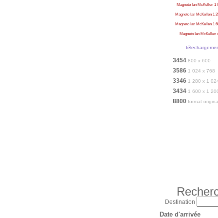
Magneto Ian McKellen 1 
Magneto Ian McKellen 1 2
Magneto Ian McKellen 1 6
Magneto Ian McKellen o
télechargeme
3454
800 x 600
3586
1 024 x 768
3346
1 280 x 1 02
3434
1 600 x 1 20
8800
format origina
Recherc
Destination
Date d'arrivée