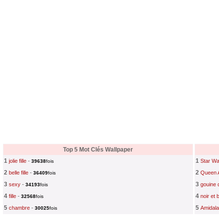
Top 5 Mot Clés Wallpaper
1
-
1
jolie fille
Star W
39638
fois
2
-
2
belle fille
Queen A
36409
fois
3
-
3
sexy
gouine 
34193
fois
4
-
4
fille
noir et 
32568
fois
5
-
5
chambre
Amidala
30025
fois