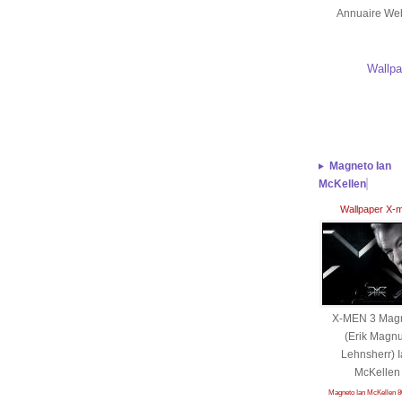
Annuaire We
Wallpa
Magneto Ian
McKellen
Wallpaper X-
X-MEN 3 Mag
(Erik Magn
Lehnsherr) 
McKellen
Magneto Ian McKellen 8