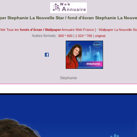
per Stephanie La Nouvelle Star / fond d'écran Stephanie La Nouvel
-
 Voir Tous les
fonds d'écran / Wallpaper
Annuaire Web France ]
Wallpaper La Nouvelle St
Autres formats :
|
|
800 * 600
1 024 * 768
original
Stephanie