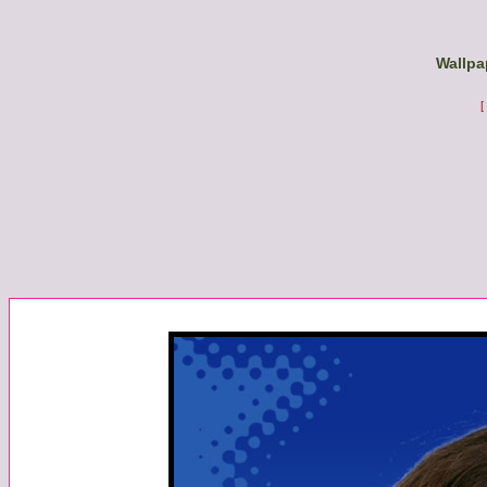
Wallpa
[