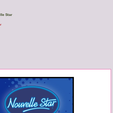
le Star
ar