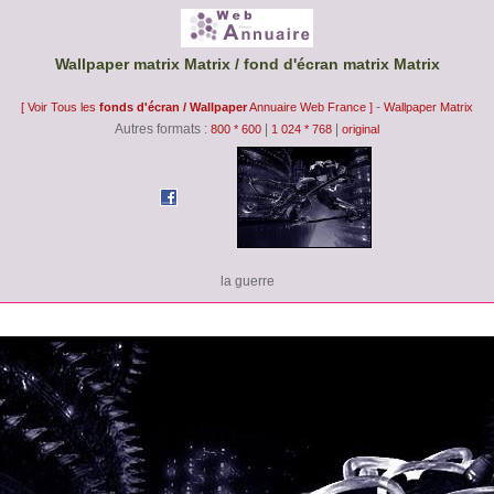
Wallpaper matrix Matrix / fond d'écran matrix Matrix
-
[ Voir Tous les
fonds d'écran / Wallpaper
Annuaire Web France ]
Wallpaper Matrix
Autres formats :
|
|
800 * 600
1 024 * 768
original
la guerre