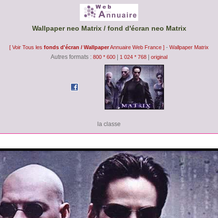
Wallpaper neo Matrix / fond d'écran neo Matrix
-
[ Voir Tous les
fonds d'écran / Wallpaper
Annuaire Web France ]
Wallpaper Matrix
Autres formats :
|
|
800 * 600
1 024 * 768
original
la classe