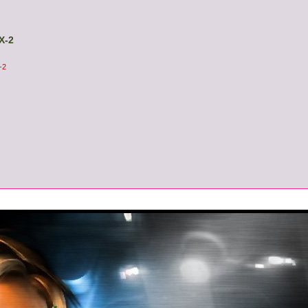
X-2
-2