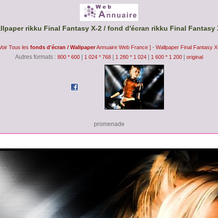
llpaper rikku Final Fantasy X-2 / fond d'écran rikku Final Fantasy 
-
 Voir Tous les
fonds d'écran / Wallpaper
Annuaire Web France ]
Wallpaper Final Fantasy X
Autres formats :
|
|
|
|
800 * 600
1 024 * 768
1 280 * 1 024
1 600 * 1 200
original
promenade