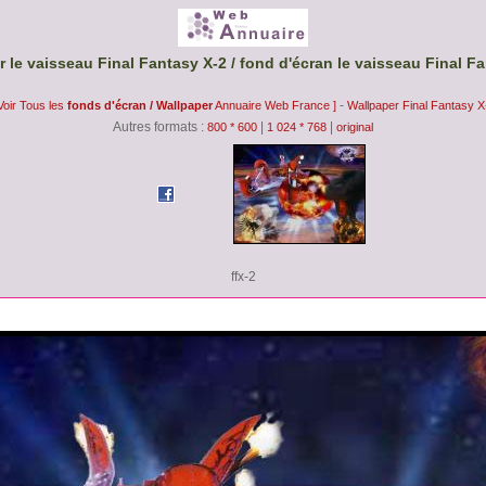
 le vaisseau Final Fantasy X-2 / fond d'écran le vaisseau Final F
-
 Voir Tous les
fonds d'écran / Wallpaper
Annuaire Web France ]
Wallpaper Final Fantasy X
Autres formats :
|
|
800 * 600
1 024 * 768
original
ffx-2