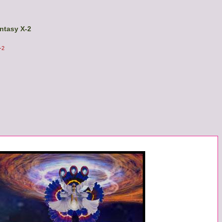
antasy X-2
-2