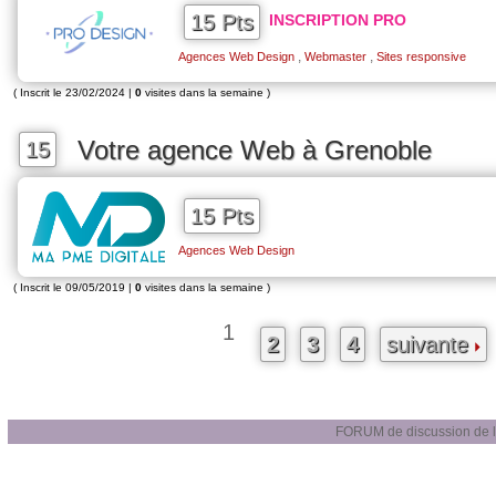
15 Pts
INSCRIPTION PRO
,
,
Agences Web Design
Webmaster
Sites responsive
( Inscrit le 23/02/2024 |
0
visites dans la semaine )
Votre agence Web à Grenoble
15
15 Pts
Agences Web Design
( Inscrit le 09/05/2019 |
0
visites dans la semaine )
1
2
3
4
suivante
FORUM de discussion de 