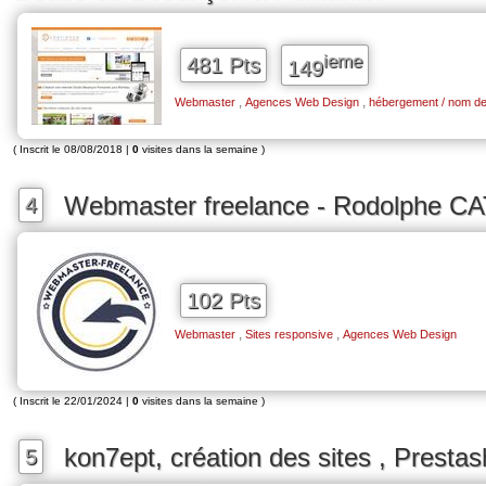
ieme
481 Pts
149
,
,
Webmaster
Agences Web Design
hébergement / nom d
( Inscrit le 08/08/2018 |
0
visites dans la semaine )
Webmaster freelance - Rodolphe C
4
102 Pts
,
,
Webmaster
Sites responsive
Agences Web Design
( Inscrit le 22/01/2024 |
0
visites dans la semaine )
kon7ept, création des sites , Presta
5