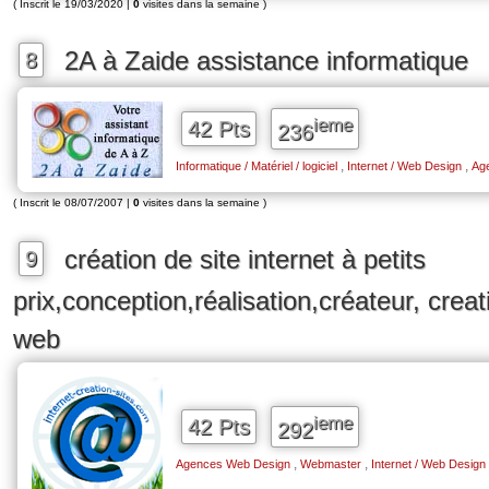
( Inscrit le 19/03/2020 |
0
visites dans la semaine )
2A à Zaide assistance informatique
8
ieme
42 Pts
236
,
,
Informatique / Matériel / logiciel
Internet / Web Design
Ag
( Inscrit le 08/07/2007 |
0
visites dans la semaine )
création de site internet à petits
9
prix,conception,réalisation,créateur, creat
web
ieme
42 Pts
292
,
,
Agences Web Design
Webmaster
Internet / Web Design