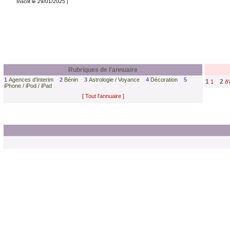
Inscrit le 29/01/2025 |
Rubriques de l'annuaire
1
Agences d'Interim
2
Bénin
3
Astrologie / Voyance
4
Décoration
5
1
2
1
ð'
iPhone / iPod / iPad
[ Tout l'annuaire ]