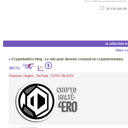
Je n'ai pas de
la sélection 
Sites c
Cryptohaltéro blog - Le site pour devenir costaud en cryptomonnaies
667
Pts
Finances / Argent
YouTube
TUTO / BLOGS
,
,