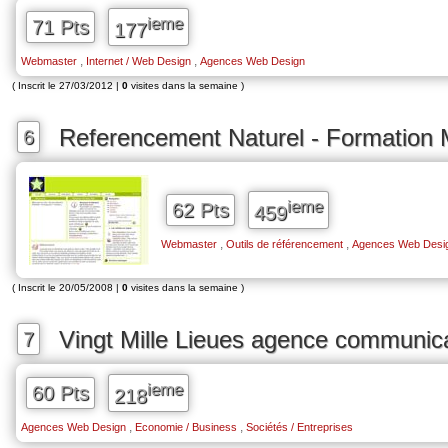
ieme
71 Pts
177
,
,
Webmaster
Internet / Web Design
Agences Web Design
( Inscrit le 27/03/2012 |
0
visites dans la semaine )
Referencement Naturel - Formation M
6
ieme
62 Pts
459
,
,
Webmaster
Outils de référencement
Agences Web Desi
( Inscrit le 20/05/2008 |
0
visites dans la semaine )
Vingt Mille Lieues agence communic
7
ieme
60 Pts
218
,
,
Agences Web Design
Economie / Business
Sociétés / Entreprises