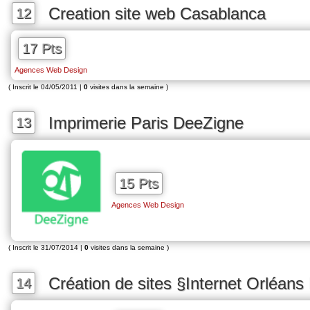
Creation site web Casablanca
12
17 Pts
Agences Web Design
( Inscrit le 04/05/2011 |
0
visites dans la semaine )
Imprimerie Paris DeeZigne
13
15 Pts
Agences Web Design
( Inscrit le 31/07/2014 |
0
visites dans la semaine )
Création de sites §Internet Orléans 
14