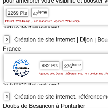
pour améliorer votre visibilité et booster 
ieme
2269 Pts
47
,
,
Internet / Web Design
Sites responsive
Agences Web Design
( Inscrit le 13/07/2020 |
0
visites dans la semaine )
Création de site internet | Dijon | Bo
2
France
ieme
482 Pts
276
,
,
Agences Web Design
hébergement / nom de domaine
Pr
( Inscrit le 29/06/2022 |
0
visites dans la semaine )
Création de site internet, référencem
3
Doubs de Besançon à Pontarlier