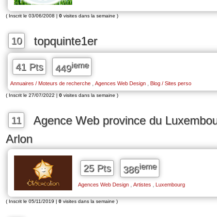
( Inscrit le 03/06/2008 |
0
visites dans la semaine )
topquinte1er
10
ieme
41 Pts
449
,
,
Annuaires / Moteurs de recherche
Agences Web Design
Blog / Sites perso
( Inscrit le 27/07/2022 |
0
visites dans la semaine )
Agence Web province du Luxembour
11
Arlon
ieme
25 Pts
386
,
,
Agences Web Design
Artistes
Luxembourg
( Inscrit le 05/11/2019 |
0
visites dans la semaine )