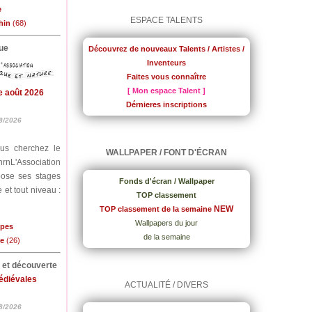
e
ESPACE TALENTS
hin
(68)
ue
Découvrez de nouveaux Talents / Artistes /
Inventeurs
Faites vous connaître
[ Mon espace Talent ]
e août 2026
Dérnieres inscriptions
8/2026
ous cherchez le
WALLPAPER / FONT D'ÉCRAN
nrnL'Association
pose ses stages
Fonds d'écran / Wallpaper
 et tout niveau :
TOP classement
NEW
TOP classement de la semaine
Wallpapers du jour
lpes
de la semaine
me
(26)
e et découverte
médiévales
ACTUALITÉ / DIVERS
8/2026