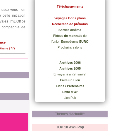
Téléchargements
musez-vous en
cette initiation
Voyages Bons plans
ales !rnL'Office
Recherche de prénoms
la compagnie de
Sorties cinéma
Pièces de monnaie
de
l'union Européenne
EURO
ance
Prochains salons
-Marne
(77)
Archives 2006
Archives 2005
Envoyer à un(e) ami(e)
Faire un Lien
Liens / Partenaires
Livre d'Or
Lien Pub
Thèmes d'actualité
TOP 10 AWF
Pop