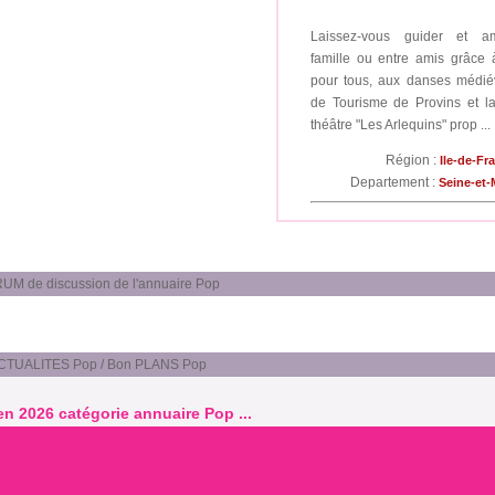
Laissez-vous guider et a
famille ou entre amis grâce à 
pour tous, aux danses médiév
de Tourisme de Provins et 
théâtre "Les Arlequins" prop ...
Région :
Ile-de-Fr
Departement :
Seine-et
UM de discussion de l'annuaire Pop
CTUALITES Pop / Bon PLANS Pop
 en 2026 catégorie annuaire Pop ...