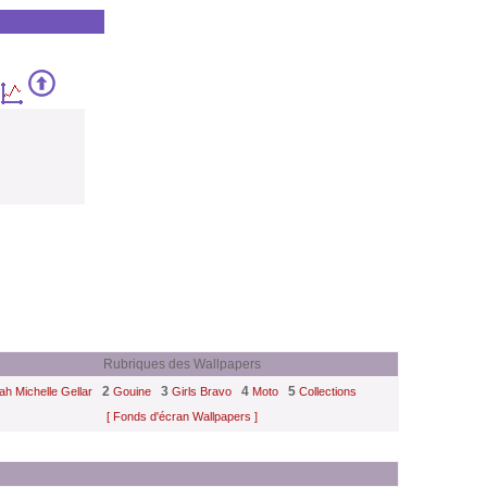
Rubriques des Wallpapers
2
3
4
5
ah Michelle Gellar
Gouine
Girls Bravo
Moto
Collections
[ Fonds d'écran Wallpapers ]