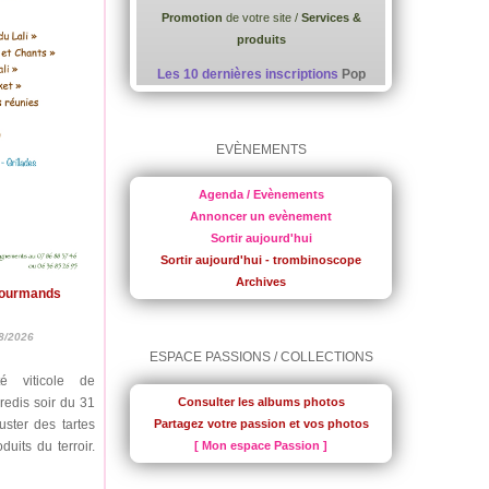
Promotion
de votre site /
Services &
produits
Les 10 dernières inscriptions
Pop
EVÈNEMENTS
Agenda / Evènements
Annoncer un evènement
Sortir aujourd'hui
Sortir aujourd'hui - trombinoscope
Archives
Gourmands
8/2026
ESPACE PASSIONS / COLLECTIONS
é viticole de
redis soir du 31
Consulter les albums photos
uster des tartes
Partagez votre passion et vos photos
uits du terroir.
[ Mon espace Passion ]