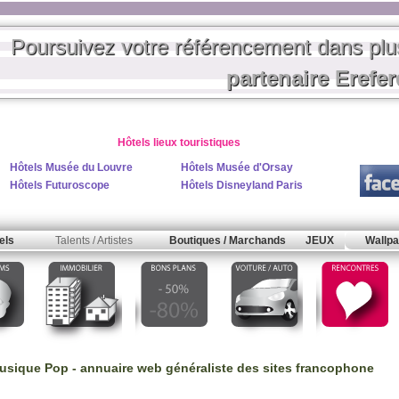
Poursuivez votre référencement dans pl
partenaire Erefe
Hôtels lieux touristiques
Hôtels Musée du Louvre
Hôtels Musée d'Orsay
Hôtels Futuroscope
Hôtels Disneyland Paris
els
Talents / Artistes
Boutiques / Marchands
JEUX
Wallpa
musique Pop
- annuaire web généraliste des sites francophone