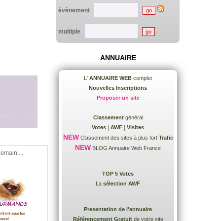
évènement
multiple
ANNUAIRE
L'
ANNUAIRE WEB
complet
Nouvelles Inscriptions
Proposer un site
Classement
général
|
|
Votes
AWF
Visites
NEW
Classement des sites à plus fort
Trafic
NEW
BLOG Annuaire Web France
demain ...
TOP 5 Votes
La
sélection AWF
Presentation de l'annuaire
Référencement Gratuit
de votre site