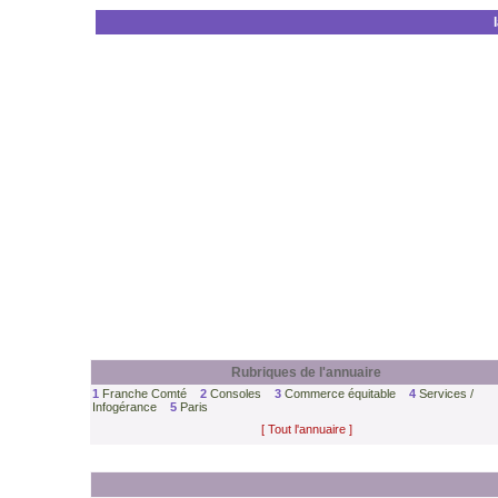
Rubriques de l'annuaire
1
Franche Comté
2
Consoles
3
Commerce équitable
4
Services /
Infogérance
5
Paris
[ Tout l'annuaire ]