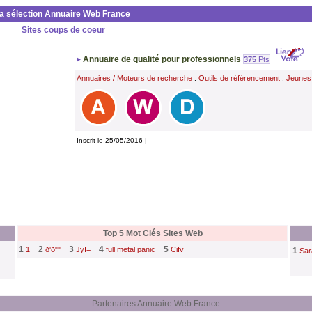
la sélection Annuaire Web France
Sites coups de coeur
Annuaire de qualité pour professionnels
375
Pts
Annuaires / Moteurs de recherche
Outils de référencement
Jeunes
,
,
Inscrit le 25/05/2016 |
Top 5 Mot Clés Sites Web
1
2
3
4
5
1
ð'ð""
JyI=
full metal panic
Cifv
1
Sar
Partenaires Annuaire Web France