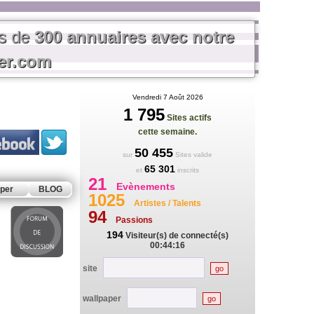
us de
300 annuaires avec notre
rer.com
Vendredi 7 Août 2026
1 795
Sites actifs
cette semaine.
50 455
sur
Sites valide
65 301
et
inscrits
21
Evènements
per
BLOG
1025
Artistes / Talents
94
Passions
194
Visiteur(s) de connecté(s)
00:44:16
site
wallpaper