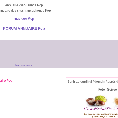
Annuaire Web France Pop
nnuaire des sites francophones Pop
musique Pop
FORUM ANNUAIRE Pop
lien commercial
uaire Pop
Sortir aujourd'hui / demain / après 
Fête / Soirée