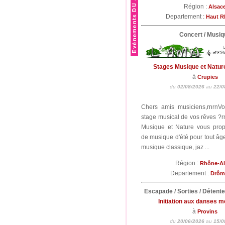
Région :
Alsac
Departement :
Haut R
Concert / Musiq
Stages Musique et Natur
à
Crupies
du
02/08/2026
au
22/0
Chers amis musiciens,rnrnV
stage musical de vos rêves ?r
Musique et Nature vous pro
de musique d'été pour tout âge
musique classique, jaz ...
Région :
Rhône-A
Departement :
Drô
Escapade / Sorties / Détent
Initiation aux danses 
à
Provins
du
20/06/2026
au
15/0