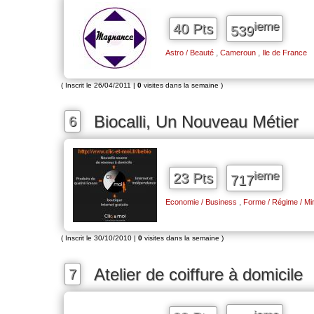
ieme
40 Pts
539
,
,
Astro / Beauté
Cameroun
Ile de France
( Inscrit le 26/04/2011 |
0
visites dans la semaine )
Biocalli, Un Nouveau Métier
6
ieme
23 Pts
717
,
Economie / Business
Forme / Régime / Min
( Inscrit le 30/10/2010 |
0
visites dans la semaine )
Atelier de coiffure à domicile
7