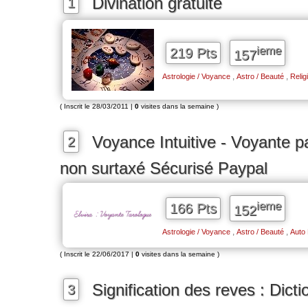
Divination gratuite
1
ieme
219 Pts
157
,
,
Astrologie / Voyance
Astro / Beauté
Relig
( Inscrit le 28/03/2011 |
0
visites dans la semaine )
Voyance Intuitive - Voyante p
2
non surtaxé Sécurisé Paypal
ieme
166 Pts
152
,
,
Astrologie / Voyance
Astro / Beauté
Auto
( Inscrit le 22/06/2017 |
0
visites dans la semaine )
Signification des reves : Dict
3