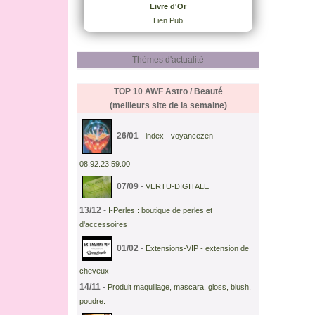
Livre d'Or
Lien Pub
Thèmes d'actualité
TOP 10 AWF
Astro / Beauté
(meilleurs site de la semaine)
26/01
-
index - voyancezen
08.92.23.59.00
07/09
-
VERTU-DIGITALE
13/12
-
I-Perles : boutique de perles et
d'accessoires
01/02
-
Extensions-VIP - extension de
cheveux
14/11
-
Produit maquillage, mascara, gloss, blush,
poudre.