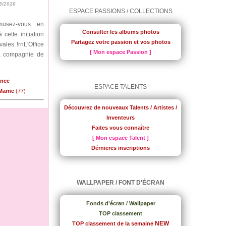
8/2026
ESPACE PASSIONS / COLLECTIONS
musez-vous en
Consulter les albums photos
cette initiation
Partagez votre passion et vos photos
ales !rnL'Office
[ Mon espace Passion ]
la compagnie de
ance
ESPACE TALENTS
-Marne
(77)
Découvrez de nouveaux Talents / Artistes /
Inventeurs
Faites vous connaître
[ Mon espace Talent ]
Dérnieres inscriptions
WALLPAPER / FONT D'ÉCRAN
Fonds d'écran / Wallpaper
TOP classement
NEW
TOP classement de la semaine