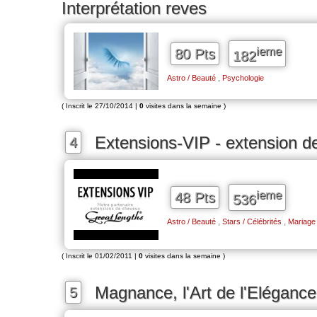
Interprétation reves
ieme
80 Pts
182
,
Astro / Beauté
Psychologie
( Inscrit le 27/10/2014 |
0
visites dans la semaine )
Extensions-VIP - extension d
4
ieme
48 Pts
536
,
,
Astro / Beauté
Stars / Célébrités
Mariage
( Inscrit le 01/02/2011 |
0
visites dans la semaine )
Magnance, l'Art de l'Elégance
5