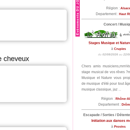
Région :
Alsac
Departement :
Haut R
Concert / Musiq
Stages Musique et Natur
à
Crupies
du
02/08/2026
au
22/0
e cheveux
Chers amis musiciens,rnrnV
stage musical de vos rêves ?r
Musique et Nature vous pro
de musique d'été pour tout âge
musique classique, jaz ...
Région :
Rhône-A
Departement :
Drô
Escapade / Sorties / Détent
Initiation aux danses 
à
Provins