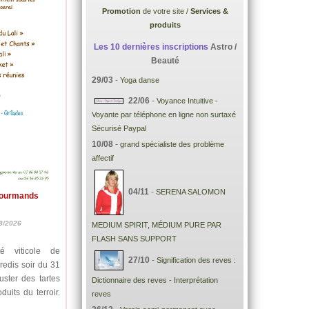
Promotion
de votre site /
Services &
produits
Les 10 dernières inscriptions
Astro /
Beauté
29/03
-
Yoga danse
22/06
-
Voyance Intuitive -
Voyante par téléphone en ligne non surtaxé
Sécurisé Paypal
10/08
-
grand spécialiste des problème
affectif
04/11
-
SERENA SALOMON
Gourmands
8/2026
MEDIUM SPIRIT, MÉDIUM PURE PAR
FLASH SANS SUPPORT
é viticole de
27/10
-
Signification des reves :
redis soir du 31
uster des tartes
Dictionnaire des reves - Interprétation
uits du terroir.
reves