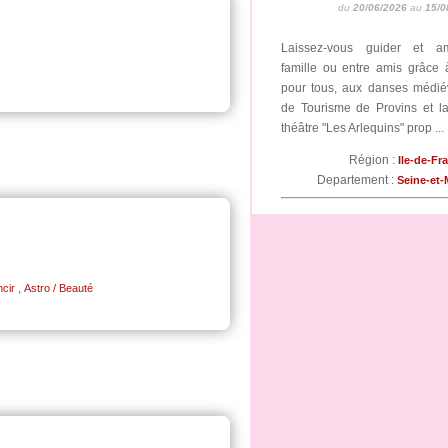
du
20/06/2026
au
15/0
Laissez-vous guider et a
famille ou entre amis grâce à 
pour tous, aux danses médiév
de Tourisme de Provins et 
théâtre "Les Arlequins" prop ...
Région :
Ile-de-Fr
Departement :
Seine-et
,
cir
Astro / Beauté