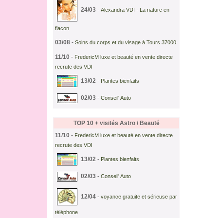
24/03
-
Alexandra VDI - La nature en
flacon
03/08
-
Soins du corps et du visage à Tours 37000
11/10
-
FredericM luxe et beauté en vente directe
recrute des VDI
13/02
-
Plantes bienfaits
02/03
-
Conseil' Auto
TOP 10 + visités
Astro / Beauté
11/10
-
FredericM luxe et beauté en vente directe
recrute des VDI
13/02
-
Plantes bienfaits
02/03
-
Conseil' Auto
12/04
-
voyance gratuite et sérieuse par
téléphone