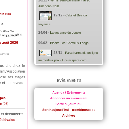
26/12
-
Vernis semi-permanent avec
American Nails
e
hin
(68)
19/12
-
Cabinet Belinda
ue
voyance
24/04
-
La voyance du couple
e août 2026
09/02
-
Blacks Les Cheveux Longs
28/11
-
Parapharmacie en ligne
8/2026
au meilleur prix - Universpara.com
ous cherchez le
nrnL'Association
pose ses stages
EVÈNEMENTS
 et tout niveau :
Agenda / Evènements
lpes
Annoncer un evènement
me
(26)
Sortir aujourd'hui
Sortir aujourd'hui - trombinoscope
e et découverte
Archives
médiévales