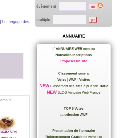
évènement
multiple
 | Le langage des
ANNUAIRE
L'
ANNUAIRE WEB
complet
Nouvelles Inscriptions
Proposer un site
Classement
général
|
|
Votes
AWF
Visites
NEW
Classement des sites à plus fort
Trafic
NEW
BLOG Annuaire Web France
demain ...
TOP 5 Votes
La
sélection AWF
Presentation de l'annuaire
Référencement Gratuit
de votre site