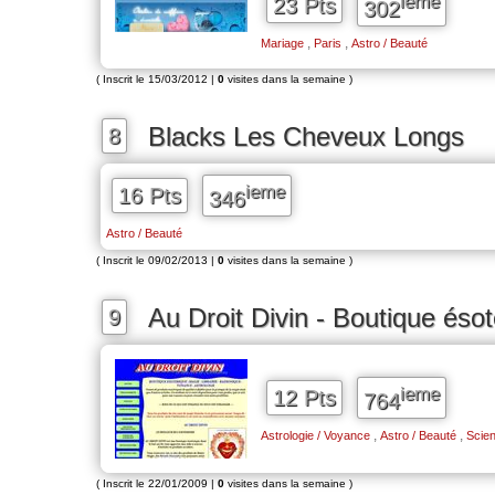
ieme
23 Pts
302
,
,
Mariage
Paris
Astro / Beauté
( Inscrit le 15/03/2012 |
0
visites dans la semaine )
Blacks Les Cheveux Longs
8
ieme
16 Pts
346
Astro / Beauté
( Inscrit le 09/02/2013 |
0
visites dans la semaine )
Au Droit Divin - Boutique éso
9
ieme
12 Pts
764
,
,
Astrologie / Voyance
Astro / Beauté
Scien
( Inscrit le 22/01/2009 |
0
visites dans la semaine )