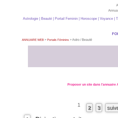
A
Annuai
Astrologie | Beauté | Portail Feminin | Horoscope | Voyance | T
FO
>
> Astro / Beauté
ANNUAIRE WEB
Portails Féminins
Proposer un site dans l'annuaire 
1
2
3
suiv