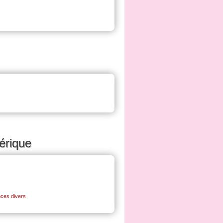
térique
ces divers