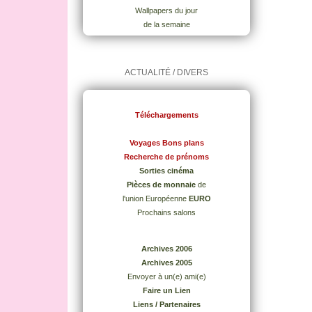
Wallpapers du jour
de la semaine
ACTUALITÉ / DIVERS
Téléchargements
Voyages Bons plans
Recherche de prénoms
Sorties cinéma
Pièces de monnaie
de
l'union Européenne
EURO
Prochains salons
Archives 2006
Archives 2005
Envoyer à un(e) ami(e)
Faire un Lien
Liens / Partenaires