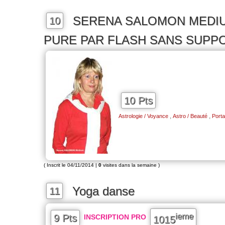
SERENA SALOMON MEDIU
10
PURE PAR FLASH SANS SUPP
10 Pts
,
,
Astrologie / Voyance
Astro / Beauté
Porta
( Inscrit le 04/11/2014 |
0
visites dans la semaine )
Yoga danse
11
ieme
9 Pts
INSCRIPTION PRO
1015