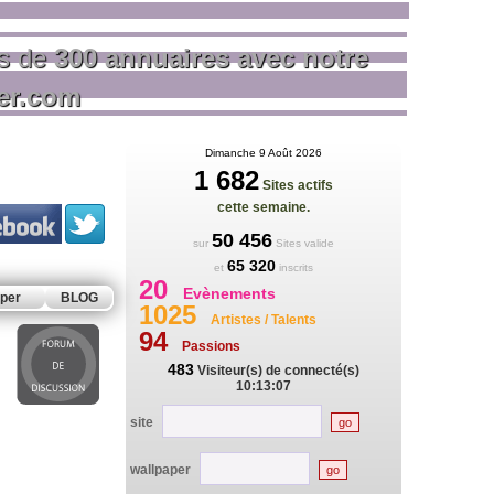
us de
300 annuaires avec notre
rer.com
Dimanche 9 Août 2026
1 682
Sites actifs
cette semaine.
50 456
sur
Sites valide
65 320
et
inscrits
20
Evènements
per
BLOG
1025
Artistes / Talents
94
Passions
483
Visiteur(s) de connecté(s)
10:13:07
site
wallpaper