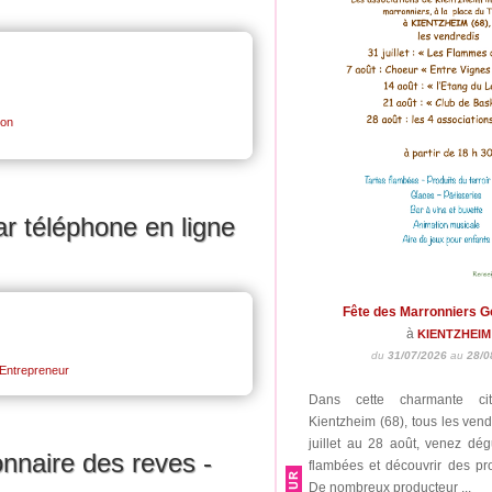
ion
ar téléphone en ligne
Fête des Marronniers 
à
KIENTZHEIM
du
31/07/2026
au
28/0
 Entrepreneur
Dans cette charmante cit
Kientzheim (68), tous les vend
juillet au 28 août, venez dég
ionnaire des reves -
flambées et découvrir des prod
De nombreux producteur ...