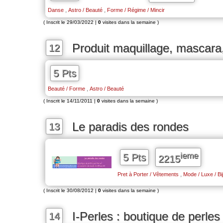
,
,
Danse
Astro / Beauté
Forme / Régime / Mincir
( Inscrit le 29/03/2022 |
0
visites dans la semaine )
Produit maquillage, mascara,
12
5 Pts
,
Beauté / Forme
Astro / Beauté
( Inscrit le 14/11/2011 |
0
visites dans la semaine )
Le paradis des rondes
13
ieme
5 Pts
2215
,
Pret à Porter / Vêtements
Mode / Luxe / Bi
( Inscrit le 30/08/2012 |
0
visites dans la semaine )
I-Perles : boutique de perles
14