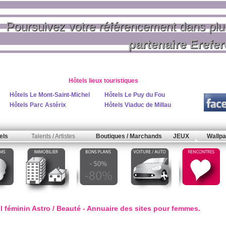
Poursuivez votre référencement dans pl
partenaire Erefe
Hôtels lieux touristiques
Hôtels Le Mont-Saint-Michel
Hôtels Le Puy du Fou
Hôtels Parc Astérix
Hôtels Viaduc de Millau
els
Talents / Artistes
Boutiques / Marchands
JEUX
Wallpa
il féminin Astro / Beauté - Annuaire des sites pour femmes.