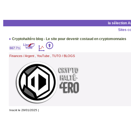
la sélection 
Sites c
Cryptohaltéro blog - Le site pour devenir costaud en cryptomonnaies
667
Pts
Finances / Argent
YouTube
TUTO / BLOGS
,
,
Inscrit le 29/01/2025 |