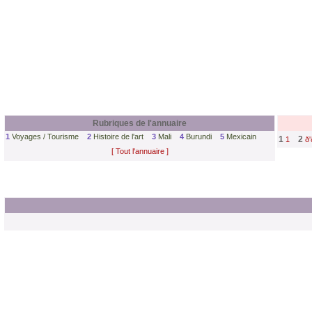
Rubriques de l'annuaire
1
Voyages / Tourisme
2
Histoire de l'art
3
Mali
4
Burundi
5
Mexicain
1
2
1
ð'
[ Tout l'annuaire ]