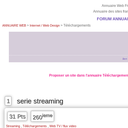
Annuaire Web F
Annuaire des sites f
FORUM ANNUAIR
>
> Téléchargements
ANNUAIRE WEB
Internet / Web Design
lien
Proposer un site dans l'annuaire Téléchargemen
serie streaming
1
ieme
31 Pts
260
,
,
Streaming
Téléchargements
Web TV / flux video