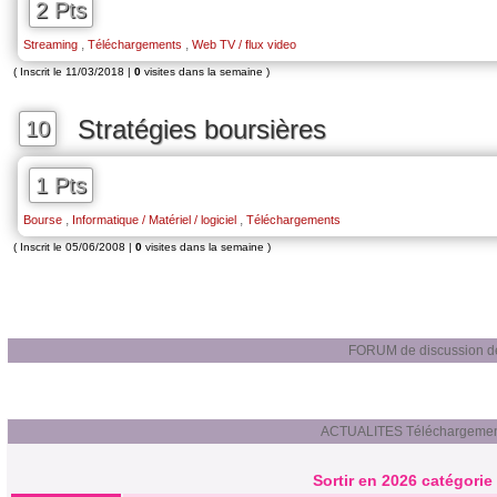
2 Pts
,
,
Streaming
Téléchargements
Web TV / flux video
( Inscrit le 11/03/2018 |
0
visites dans la semaine )
Stratégies boursières
10
1 Pts
,
,
Bourse
Informatique / Matériel / logiciel
Téléchargements
( Inscrit le 05/06/2008 |
0
visites dans la semaine )
FORUM de discussion de
ACTUALITES Téléchargemen
Sortir en 2026 catégorie