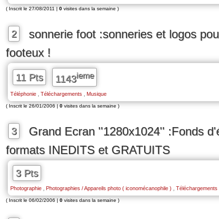
( Inscrit le 27/08/2011 |
0
visites dans la semaine )
sonnerie foot :sonneries et logos po
2
footeux !
ieme
11 Pts
1143
,
,
Téléphonie
Téléchargements
Musique
( Inscrit le 26/01/2006 |
0
visites dans la semaine )
Grand Ecran ''1280x1024'' :Fonds d'
3
formats INEDITS et GRATUITS
3 Pts
,
,
Photographie
Photographies / Appareils photo ( iconomécanophile )
Téléchargements
( Inscrit le 06/02/2006 |
0
visites dans la semaine )