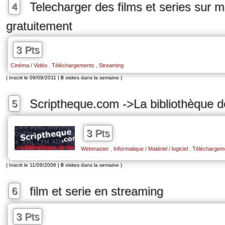
Telecharger des films et series sur 
4
gratuitement
3 Pts
,
,
Cinéma / Vidéo
Téléchargements
Streaming
( Inscrit le 09/09/2011 |
0
visites dans la semaine )
Scriptheque.com ->La bibliothèque de
5
3 Pts
,
,
Webmaster
Informatique / Matériel / logiciel
Téléchargem
( Inscrit le 11/08/2006 |
0
visites dans la semaine )
film et serie en streaming
6
3 Pts