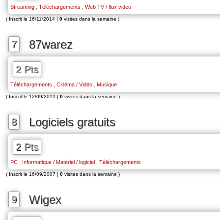
,
,
Streaming
Téléchargements
Web TV / flux video
( Inscrit le 16/11/2014 |
0
visites dans la semaine )
87warez
7
2 Pts
,
,
Téléchargements
Cinéma / Vidéo
Musique
( Inscrit le 12/09/2012 |
0
visites dans la semaine )
Logiciels gratuits
8
2 Pts
,
,
PC
Informatique / Matériel / logiciel
Téléchargements
( Inscrit le 16/09/2007 |
0
visites dans la semaine )
Wigex
9