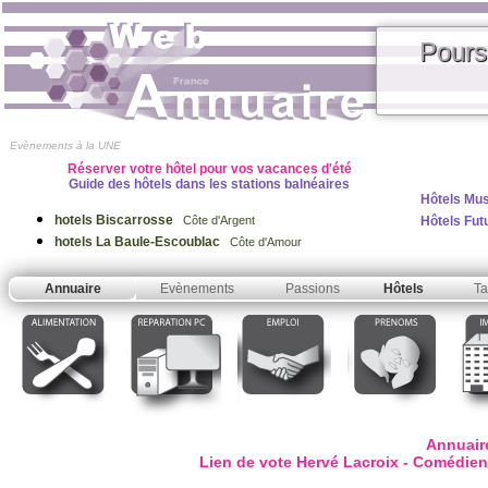
Pours
Evènements à la UNE
Réserver votre hôtel pour vos vacances d'été
Guide des hôtels dans les stations balnéaires
Hôtels Mu
hotels Biscarrosse
Hôtels Fu
Côte d'Argent
hotels La Baule-Escoublac
Côte d'Amour
Annuaire
Evènements
Passions
Hôtels
Ta
Annuair
Lien de vote Hervé Lacroix - Comédien v