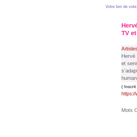
Votre lien de vote,
Hervé
TV et
Artiste
Hervé 
et sen
s’adap
humani
( Inscri
https:
Mots C