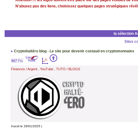
Attention !!! les logos doivent être placé sur des pages visibles de v
N'abusez pas des liens, choisissez quelques pages stratégiques révéla
la sélection 
Sites c
Cryptohaltéro blog - Le site pour devenir costaud en cryptomonnaies
667
Pts
Finances / Argent
YouTube
TUTO / BLOGS
,
,
Inscrit le 29/01/2025 |