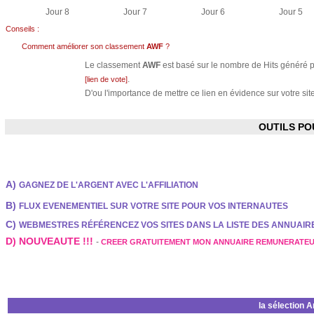
Jour 8
Jour 7
Jour 6
Jour 5
Conseils :
Comment améliorer son classement
AWF
?
Le classement
AWF
est basé sur le nombre de Hits généré pa
.
[lien de vote]
D'ou l'importance de mettre ce lien en évidence sur votre site
OUTILS P
A)
GAGNEZ DE L'ARGENT AVEC L'AFFILIATION
B)
FLUX EVENEMENTIEL SUR VOTRE SITE POUR VOS INTERNAUTES
C)
WEBMESTRES RÉFÉRENCEZ VOS SITES DANS LA LISTE DES ANNUAI
D) NOUVEAUTE !!!
-
CREER GRATUITEMENT MON ANNUAIRE REMUNERATE
la sélection 