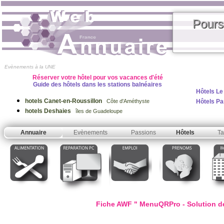
Pours
Evènements à la UNE
Réserver votre hôtel pour vos vacances d'été
Guide des hôtels dans les stations balnéaires
Hôtels Le
hotels Canet-en-Roussillon
Hôtels Pa
Côte d'Améthyste
hotels Deshaies
îles de Guadeloupe
Annuaire
Evènements
Passions
Hôtels
Ta
Fiche AWF " MenuQRPro - Solution de