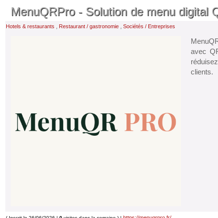
MenuQRPro - Solution de menu digital 
,
,
Hotels & restaurants
Restaurant / gastronomie
Sociétés / Entreprises
MenuQRPr
avec QR
réduise
clients.
https://menuqrpro.fr/
( Inscrit le 26/06/2026 |
0
visites dans la semaine ) |