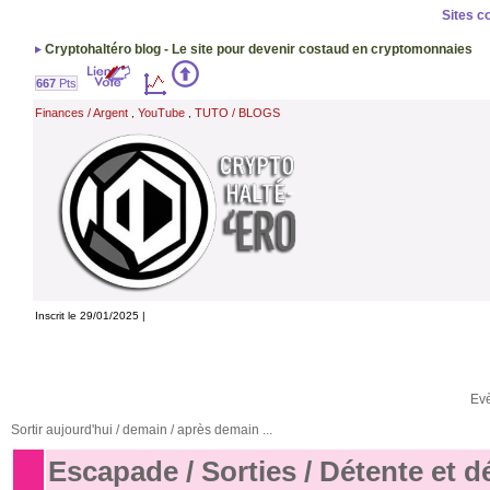
Sites c
Cryptohaltéro blog - Le site pour devenir costaud en cryptomonnaies
667
Pts
Finances / Argent
YouTube
TUTO / BLOGS
,
,
Inscrit le 29/01/2025 |
Ev
Sortir aujourd'hui / demain / après demain ...
Escapade / Sorties / Détente et 