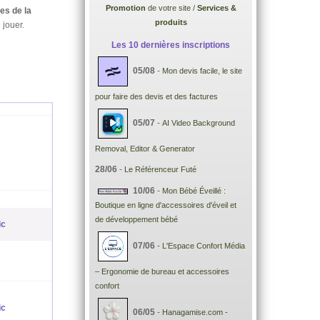
Promotion
de votre site /
Services &
es de la
produits
 jouer.
Les 10 dernières inscriptions
05/08
-
Mon devis facile, le site
pour faire des devis et des factures
05/07
-
AI Video Background
l
Removal, Editor & Generator
28/06
-
Le Référenceur Futé
10/06
-
Mon Bébé Éveillé :
Boutique en ligne d'accessoires d'éveil et
de développement bébé
ic
07/06
-
L'Espace Confort Média
– Ergonomie de bureau et accessoires
confort
ic
06/05
-
Hanagamise.com -