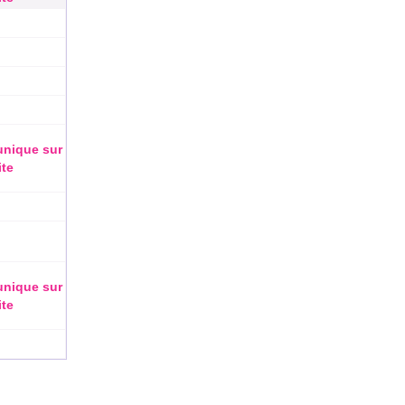
 unique sur
ite
 unique sur
ite