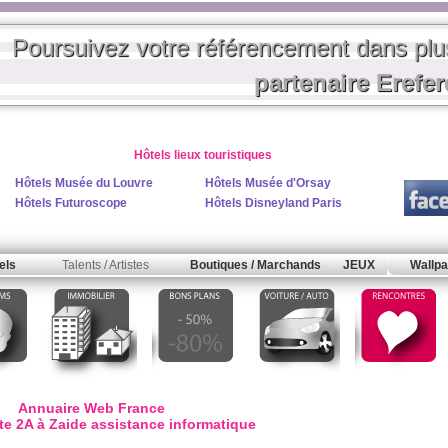
Poursuivez votre référencement dans pl
partenaire Erefe
Hôtels lieux touristiques
Hôtels Musée du Louvre
Hôtels Musée d'Orsay
Hôtels Futuroscope
Hôtels Disneyland Paris
els
Talents / Artistes
Boutiques / Marchands
JEUX
Wallpa
Annuaire Web France
te 2A à Zaide assistance informatique