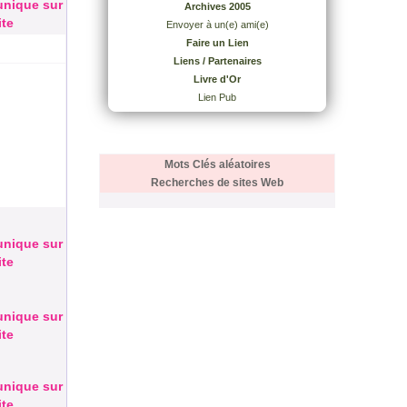
 unique sur
Archives 2005
ite
Envoyer à un(e) ami(e)
Faire un Lien
Liens / Partenaires
Livre d'Or
Lien Pub
Mots Clés aléatoires
Recherches de sites Web
 unique sur
ite
 unique sur
ite
 unique sur
ite