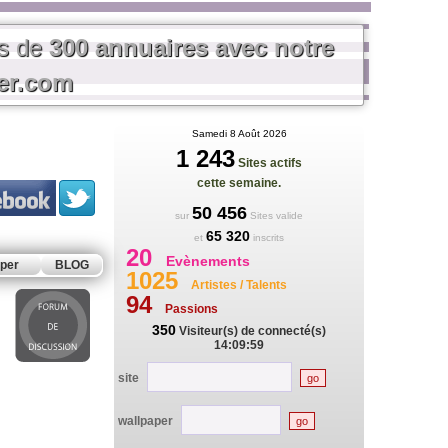
us de
300 annuaires avec notre
rer.com
Samedi 8 Août 2026
1 243
Sites actifs
cette semaine.
50 456
sur
Sites valide
65 320
et
inscrits
20
Evènements
per
BLOG
1025
Artistes / Talents
94
Passions
350
Visiteur(s) de connecté(s)
14:09:59
site
wallpaper