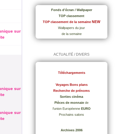
Fonds d'écran / Wallpaper
TOP classement
NEW
TOP classement de la semaine
Wallpapers du jour
 unique sur
de la semaine
ite
ACTUALITÉ / DIVERS
Téléchargements
Voyages Bons plans
 unique sur
Recherche de prénoms
ite
Sorties cinéma
Pièces de monnaie
de
l'union Européenne
EURO
 unique sur
Prochains salons
ite
Archives 2006