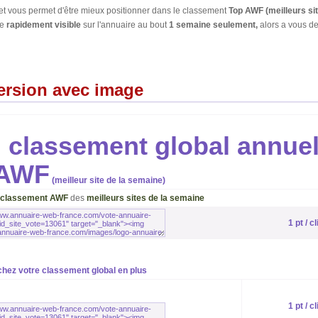
et vous permet d'être mieux positionner dans le classement
Top AWF (meilleurs sit
re
rapidement visible
sur l'annuaire au bout
1 semaine seulement,
alors a vous de
ersion avec image
u classement global annue
 AWF
(meilleur site de la semaine)
classement AWF
des
meilleurs sites de la semaine
1 pt / cl
chez votre classement global en plus
1 pt / cl