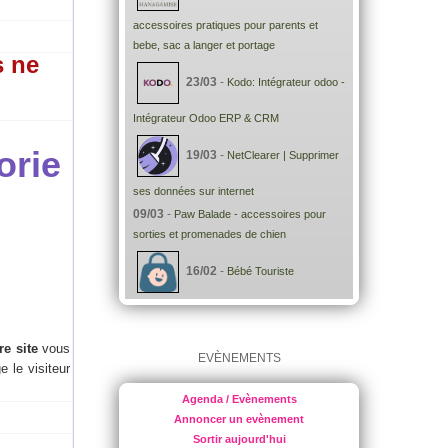
accessoires pratiques pour parents et
bebe, sac a langer et portage
s ne
23/03
-
Kodo: Intégrateur odoo -
Intégrateur Odoo ERP & CRM
orie
19/03
-
NetClearer | Supprimer
ses données sur internet
09/03
-
Paw Balade - accessoires pour
sorties et promenades de chien
16/02
-
Bébé Touriste
re site
vous
EVÈNEMENTS
e le visiteur
Agenda / Evènements
Annoncer un evènement
Sortir aujourd'hui