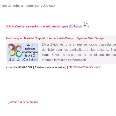
 lien de vote, a inserer sur votre site
2A à Zaide assistance informatique
41
Points
,
,
Informatique / Matériel / logiciel
Internet / Web Design
Agences Web Design
2A à Zaide est une entreprise locale d'assistance
domicile pour les particuliers et les artisans. S
Haute-Savoie, nous proposons des solutions de consei
internet, formation et réparation
http://www.2aazaide.com
( Inscrit le 08/07/2007 |
0
visites dans la semaine ) |
[ retour à la fiche du site ]