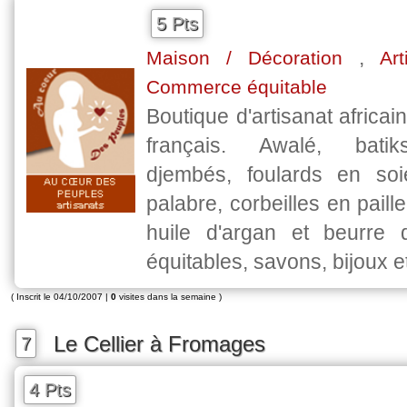
5 Pts
,
Maison / Décoration
Art
Commerce équitable
Boutique d'artisanat africai
français. Awalé, batik
djembés, foulards en soi
palabre, corbeilles en paill
huile d'argan et beurre 
équitables, savons, bijoux 
( Inscrit le 04/10/2007 |
0
visites dans la semaine )
Le Cellier à Fromages
7
4 Pts