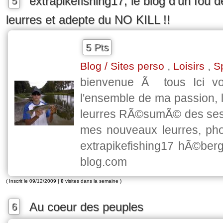
extrapikefishing17, le blog d'un fou 
5
leurres et adepte du NO KILL !!
5 Pts
,
,
Blog / Sites perso
Loisirs
S
bienvenue Ã tous Ici vo
l'ensemble de ma passion, 
leurres RÃ©sumÃ© des sess
mes nouveaux leurres, pho
extrapikefishing17 hÃ©ber
blog.com
( Inscrit le 09/12/2009 |
0
visites dans la semaine )
Au coeur des peuples
6