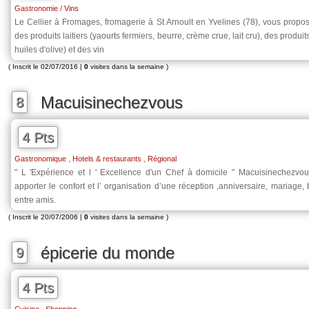
Gastronomie / Vins
Le Cellier à Fromages, fromagerie à St Arnoult en Yvelines (78), vous propos
des produits laitiers (yaourts fermiers, beurre, crème crue, lait cru), des produi
huiles d'olive) et des vin
( Inscrit le 02/07/2016 |
0
visites dans la semaine )
Macuisinechezvous
8
4 Pts
,
,
Gastronomique
Hotels & restaurants
Régional
" L 'Expérience et l ' Excellence d'un Chef à domicile " Macuisinechezv
apporter le confort et l’ organisation d’une réception ,anniversaire, mariage,
entre amis.
( Inscrit le 20/07/2006 |
0
visites dans la semaine )
épicerie du monde
9
4 Pts