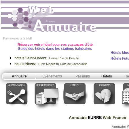
Evènements à la UNE
Réserver votre hôtel pour vos vacances d'été
Guide des hôtels dans les stations balnéaires
Hôtels Mus
hotels Saint-Florent
Hôtels Fut
Corse L'île de Beauté
hotels Névez
(Port Manec'h) Côte de Cornouaille
Annuaire
Evènements
Passions
Hôtels
Ta
Annuaire
EURRE
Web France
-
Annuaire 