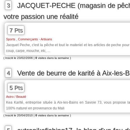
JACQUET-PECHE (magasin de pêche
3
votre passion une réalité
7 Pts
,
Sports
Commerçants - Artisans
Jacquet Peche, c'est la pêche et tout le materiel et les articles de peche pour
coup, carpe, mouche, etc, ...
( Inscrit le 23/02/2006 |
0
visites dans la semaine )
Vente de beurre de karité à Aix-les-B
4
5 Pts
Astro / Beauté
Kea Karité, entreprise située à Aix-les-Bains en Savoie 73, vous propose l
100% naturel en provenance du Mali
( Inscrit le 20/04/2010 |
0
visites dans la semaine )