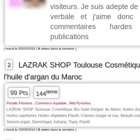
visiteurs. Je suis adepte de
verbale et j'aime donc 
commentaires harde
publications
( Inscrit le 05/05/2010 |
0
visites dans la semaine )
LAZRAK SHOP Toulouse Cosmétique
2
l'huile d'argan du Maroc
ieme
99 Pts
144
,
,
Portails Féminins
Commerce équitable
Midi Pyrénées
LAZRAK SHOP Toulouse Cosmétique Bio huile d'argan du Maroc Huiles d'a
Huiles capillaires, Huiles végétales Plantil, Crèmes visage et cou, Beauté co
Savons argan, DermArgan, Azbane, Tiyya, Plantil
( Inscrit le 15/03/2014 |
0
visites dans la semaine )