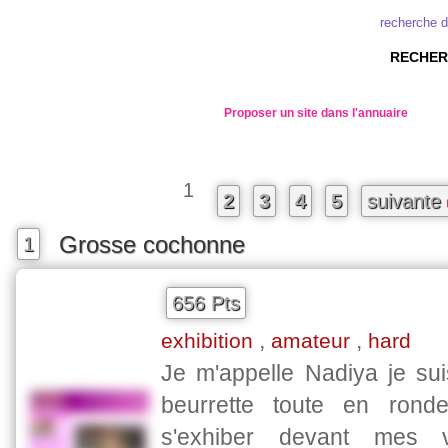
recherche d
RECHER
Proposer un site dans l'annuaire
1
2
3
4
5
suivante
Grosse cochonne
1
656 Pts
,
,
exhibition
amateur
hard
Je m'appelle Nadiya je su
beurrette toute en rond
s'exhiber devant mes v