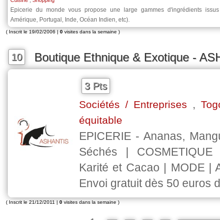
,
Cuisine
Shopping
Epicerie du monde vous propose une large gammes d'ingrédients issus
Amérique, Portugal, Inde, Océan Indien, etc).
( Inscrit le 19/02/2006 |
0
visites dans la semaine )
Boutique Ethnique & Exotique - A
10
3 Pts
,
Sociétés / Entreprises
Tog
équitable
EPICERIE - Ananas, Mang
Séchés | COSMETIQUE 
Karité et Cacao | MODE |
Envoi gratuit dès 50 euros d
( Inscrit le 21/12/2011 |
0
visites dans la semaine )