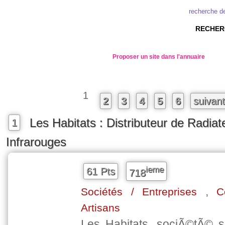
recherche d
RECHER
Proposer un site dans l'annuaire
1
2
3
4
5
6
suivan
Les Habitats : Distributeur de Radiat
1
Infrarouges
ieme
61 Pts
718
,
Sociétés / Entreprises
C
Artisans
Les Habitats, sociÃ©tÃ© 