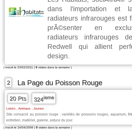
dans l'importation et 
radiateurs infrarouges est 
prÃ©senter en exclus
radiateurs infrarouges 
Redwell qui allient per
design.
( Inscrit le 23/02/2011 |
0
visites dans la semaine )
La Page du Poisson Rouge
2
ieme
20 Pts
324
,
,
Loisirs
Animaux
Jeunes
Site consacré au poisson rouge : variétés de poissons rouges, aquarium, filtr
entretien, matériel, galerie, astuce du jour.
( Inscrit le 24/04/2006 |
0
visites dans la semaine )