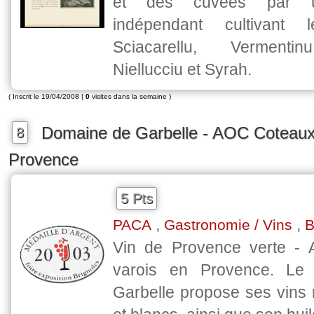
et des cuvées par u
indépendant cultivant 
Sciacarellu, Vermentin
Niellucciu et Syrah.
( Inscrit le 19/04/2008 |
0
visites dans la semaine )
Domaine de Garbelle - AOC Coteaux
8
Provence
5 Pts
,
,
PACA
Gastronomie / Vins
B
Vin de Provence verte -
varois en Provence. Le
Garbelle propose ses vins 