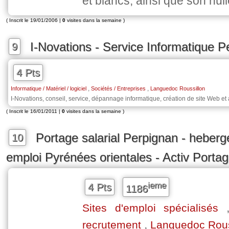
et blancs, ainsi que son huil
( Inscrit le 19/01/2006 |
0
visites dans la semaine )
I-Novations - Service Informatique P
9
4 Pts
,
,
Informatique / Matériel / logiciel
Sociétés / Entreprises
Languedoc Roussillon
I-Novations, conseil, service, dépannage informatique, création de site Web et
( Inscrit le 16/01/2011 |
0
visites dans la semaine )
Portage salarial Perpignan - heberge
10
emploi Pyrénées orientales - Activ Porta
ieme
4 Pts
1186
Sites d'emploi spécialisés
,
recrutement
Languedoc Rous