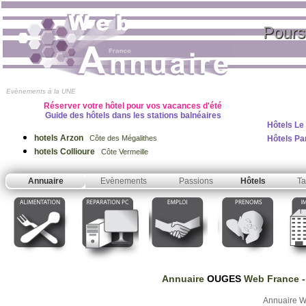
Pours
Evènements à la UNE
Réserver votre hôtel pour vos vacances d'été
Guide des hôtels dans les stations balnéaires
Hôtels Le
hotels Arzon
Hôtels Pa
Côte des Mégalithes
hotels Collioure
Côte Vermeille
Annuaire
Evènements
Passions
Hôtels
Ta
Annuaire
OUGES
Web France
-
Annuaire 