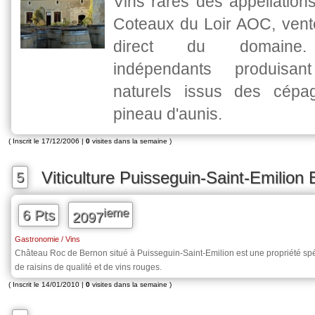
Vins rares des appellation
Coteaux du Loir AOC, vente
direct du domaine.
indépendants produisa
naturels issus des cépa
pineau d'aunis.
( Inscrit le 17/12/2006 |
0
visites dans la semaine )
Viticulture Puisseguin-Saint-Emilion
5
ieme
6 Pts
2097
Gastronomie / Vins
Château Roc de Bernon situé à Puisseguin-Saint-Emilion est une propriété spé
de raisins de qualité et de vins rouges.
( Inscrit le 14/01/2010 |
0
visites dans la semaine )