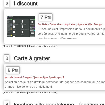
i-discount
2
7 Pts
,
,
Sociétés / Entreprises
Aquitaine
Agences Web Design
I-Discount, c'est l'impression de tous documents à p
se déplacer. Une gamme de produits variée et intér
pour tous travaux d'impression.
( Inscrit le 07/04/2006 |
0
visites dans la semaine )
Carte à gratter
3
6 Pts
jeux de hasard & argent / jeux en ligne / paris sportif
Sélection des jeux de grattage permettant de gagner des cadeaux ou de l'arge
grande mise de fond ou gratuitement.
( Inscrit le 03/05/2010 |
0
visites dans la semaine )
location villa guadeloupe - location 
4