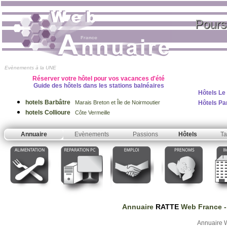
Pours
Evènements à la UNE
Réserver votre hôtel pour vos vacances d'été
Guide des hôtels dans les stations balnéaires
Hôtels Le
hotels Barbâtre
Hôtels Pa
Marais Breton et Île de Noirmoutier
hotels Collioure
Côte Vermeille
Annuaire
Evènements
Passions
Hôtels
Ta
Annuaire
RATTE
Web France
-
Annuaire 