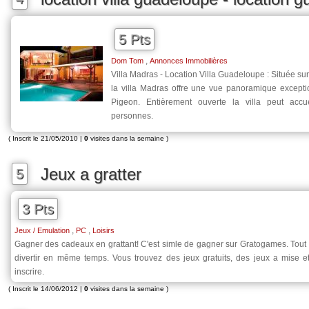
5 Pts
,
Dom Tom
Annonces Immobilières
Villa Madras - Location Villa Guadeloupe : Située sur 
la villa Madras offre une vue panoramique exception
Pigeon. Entièrement ouverte la villa peut accue
personnes.
( Inscrit le 21/05/2010 |
0
visites dans la semaine )
Jeux a gratter
5
3 Pts
,
,
Jeux / Emulation
PC
Loisirs
Gagner des cadeaux en grattant! C'est simle de gagner sur Gratogames. Tout l
divertir en même temps. Vous trouvez des jeux gratuits, des jeux a mise e
inscrire.
( Inscrit le 14/06/2012 |
0
visites dans la semaine )