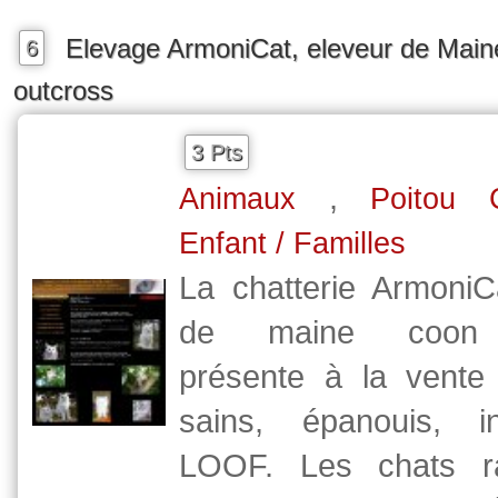
Elevage ArmoniCat, eleveur de Mai
6
outcross
3 Pts
,
Animaux
Poitou 
Enfant / Familles
La chatterie ArmoniC
de maine coon 
présente à la vente
sains, épanouis, i
LOOF. Les chats ral