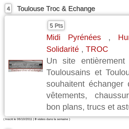
Toulouse Troc & Echange
4
5 Pts
,
Midi Pyrénées
Hu
,
Solidarité
TROC
Un site entièrement
Toulousains et Toulo
souhaitent échanger 
vêtements, chaussur
bon plans, trucs et ast
( Inscrit le 06/10/2011 |
0
visites dans la semaine )