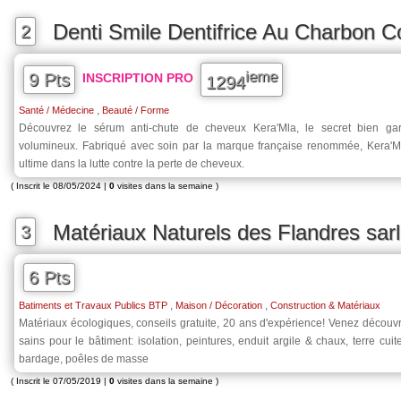
Denti Smile Dentifrice Au Charbon C
2
ieme
9 Pts
INSCRIPTION PRO
1294
,
Santé / Médecine
Beauté / Forme
Découvrez le sérum anti-chute de cheveux Kera'Mla, le secret bien ga
volumineux. Fabriqué avec soin par la marque française renommée, Kera'Mla
ultime dans la lutte contre la perte de cheveux.
( Inscrit le 08/05/2024 |
0
visites dans la semaine )
Matériaux Naturels des Flandres sarl
3
6 Pts
,
,
Batiments et Travaux Publics BTP
Maison / Décoration
Construction & Matériaux
Matériaux écologiques, conseils gratuite, 20 ans d'expérience! Venez découv
sains pour le bâtiment: isolation, peintures, enduit argile & chaux, terre cuit
bardage, poêles de masse
( Inscrit le 07/05/2019 |
0
visites dans la semaine )