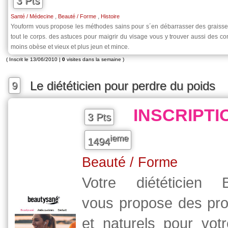
3 Pts
,
,
Santé / Médecine
Beauté / Forme
Histoire
Youform vous propose les méthodes sains pour s´en débarrasser des graisses
tout le corps. des astuces pour maigrir du visage vous y trouver aussi des co
moins obèse et vieux et plus jeun et mince.
( Inscrit le 13/06/2010 |
0
visites dans la semaine )
Le diététicien pour perdre du poids
9
INSCRIPT
3 Pts
ieme
1494
Beauté / Forme
Votre diététicien 
vous propose des pro
et naturels pour vot