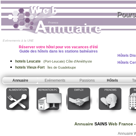
Pours
Evènements à la UNE
Réserver votre hôtel pour vos vacances d'été
Guide des hôtels dans les stations balnéaires
Hôtels Dis
hotels Leucate
(Port-Leucate) Côte d'Améthyste
Hôtels Ce
hotels Vieux-Fort
îles de Guadeloupe
Annuaire
Evènements
Passions
Hôtels
Ta
Annuaire
SAINS
Web France
-
Annuaire 