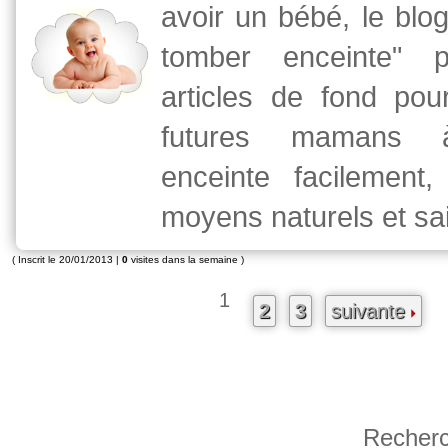
avoir un bébé, le bl
tomber enceinte" p
articles de fond pou
futures mamans 
enceinte facilement
moyens naturels et sa
( Inscrit le 20/01/2013 |
0
visites dans la semaine )
1
2
3
suivante
Recherc