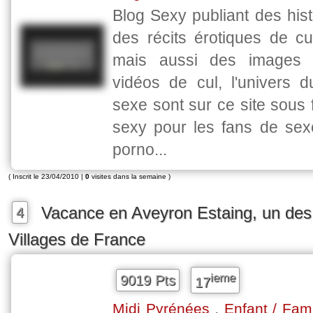
Blog Sexy publiant des his
des récits érotiques de cu
mais aussi des images 
vidéos de cul, l'univers 
sexe sont sur ce site sous
sexy pour les fans de se
porno...
( Inscrit le 23/04/2010 |
0
visites dans la semaine )
Vacance en Aveyron Estaing, un des
4
Villages de France
ieme
9019 Pts
17
,
Midi Pyrénées
Enfant / Fami