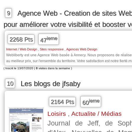
Agence Web - Creation de sites We
9
pour améliorer votre visibilité et booster 
ieme
2268 Pts
47
,
,
Internet / Web Design
Sites responsive
Agences Web Design
Webliberty est une Agence Web basée à Annecy. Nous proposons de réaliser
au meilleur prix, sur l'ensemble du territoire. Votre satisfaction est notre fierté.r
( Inscrit le 13/07/2020 |
0
visites dans la semaine )
Les blogs de jfsaby
10
ieme
2164 Pts
60
,
Loisirs
Actualite / Médias
Journal de Jeff, de Soph