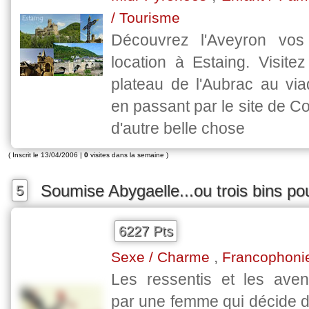
/ Tourisme
Découvrez l'Aveyron vo
location à Estaing. Visite
plateau de l'Aubrac au via
en passant par le site de C
d'autre belle chose
( Inscrit le 13/04/2006 |
0
visites dans la semaine )
Soumise Abygaelle...ou trois bins po
5
6227 Pts
,
Sexe / Charme
Francophoni
Les ressentis et les ave
par une femme qui décide d