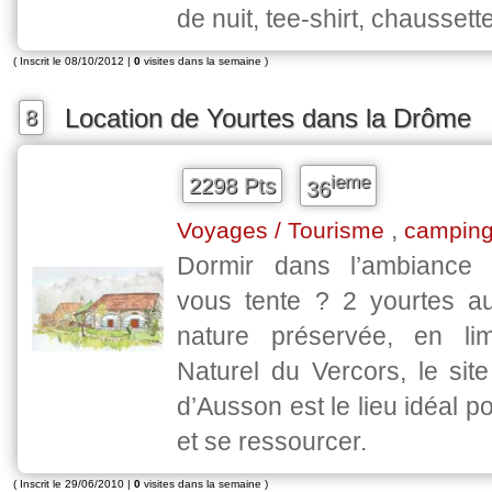
de nuit, tee-shirt, chaussette
( Inscrit le 08/10/2012 |
0
visites dans la semaine )
Location de Yourtes dans la Drôme
8
ieme
2298 Pts
36
,
Voyages / Tourisme
campin
Dormir dans l’ambiance 
vous tente ? 2 yourtes a
nature préservée, en li
Naturel du Vercors, le sit
d’Ausson est le lieu idéal p
et se ressourcer.
( Inscrit le 29/06/2010 |
0
visites dans la semaine )