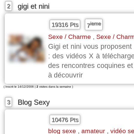
gigi et nini
2
ieme
19316 Pts
7
,
Sexe / Charme
Sexe / Char
Gigi et nini vous proposent 
: des vidéos X à télécharge
des rencontres coquines e
à découvrir
( Inscrit le 14/12/2006 |
2
visites dans la semaine )
Blog Sexy
3
10476 Pts
,
,
blog sexe
amateur
vidéo s