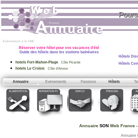
Pours
Evènements à la UNE
Réserver votre hôtel pour vos vacances d'été
Guide des hôtels dans les stations balnéaires
Hôtels Dis
hotels Fort-Mahon-Plage
Côte Picarde
Hôtels Ce
hotels Le Croisic
Côte d'Amour
Annuaire
Evènements
Passions
Hôtels
Ta
Annuaire
SON
Web France
-
Annuaire