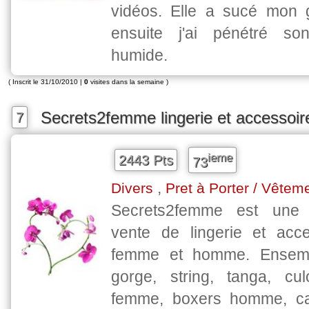
vidéos. Elle a sucé mon 
ensuite j'ai pénétré so
humide.
( Inscrit le 31/10/2010 |
0
visites dans la semaine )
Secrets2femme lingerie et accessoir
7
ieme
2443 Pts
73
,
Divers
Pret à Porter / Vêtem
Secrets2femme est une 
vente de lingerie et acc
femme et homme. Ensemb
gorge, string, tanga, cul
femme, boxers homme, cal