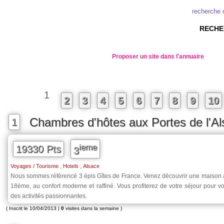
recherche 
RECHE
Proposer un site dans l'annuaire
1
2
3
4
5
6
7
8
9
10
Chambres d'hôtes aux Portes de l'A
1
ieme
19330 Pts
3
,
,
Voyages / Tourisme
Hotels
Alsace
Nous sommes référencé 3 épis Gîtes de France. Venez découvrir une maison
18ème, au confort moderne et raffiné. Vous profiterez de votre séjour pour v
des activités passionnantes.
( Inscrit le 10/04/2013 |
0
visites dans la semaine )