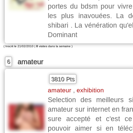
portes du bdsm pour vivre
les plus inavouées. La d
shibari . La vénération qu'e
Dominant
( Inscrit le 21/02/2010 |
0
visites dans la semaine )
amateur
6
3810 Pts
,
amateur
exhibition
Selection des meilleurs s
amateur sur internet en fran
sure accepté et c'est c
pouvoir aimer si en télé