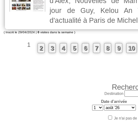
d'Alex, Nouvelles de Ma
jour de Guy, Kelou An 
d'actualité à Paris de Miche
( Inscrit le 29/04/2024 |
0
visites dans la semaine )
1
2
3
4
5
6
7
8
9
10
Recherc
Destination
Date d'arrivée
Je n'ai pas de