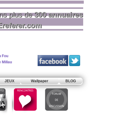
ns plus de
300 annuaires
Ereferer.com
u Fou
 Millau
JEUX
Wallpaper
BLOG