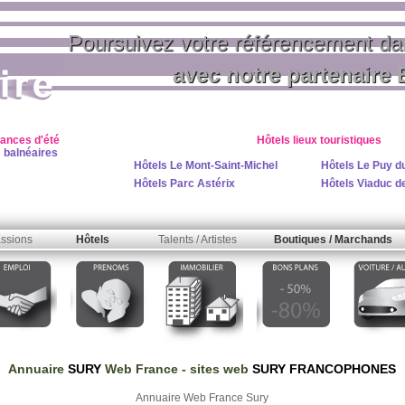
Poursuivez votre référencement da
avec notre partenaire 
cances d'été
Hôtels lieux touristiques
s balnéaires
Hôtels Le Mont-Saint-Michel
Hôtels Le Puy d
Hôtels Parc Astérix
Hôtels Viaduc de
ssions
Hôtels
Talents / Artistes
Boutiques / Marchands
Annuaire
SURY
Web France
- sites web
SURY FRANCOPHONES
Annuaire Web France Sury