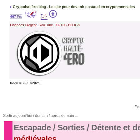
Cryptohaltéro blog - Le site pour devenir costaud en cryptomonnaies
667
Pts
Finances / Argent
YouTube
TUTO / BLOGS
,
,
Inscrit le 29/01/2025 |
Ev
Sortir aujourd'hui / demain / après demain ...
Escapade / Sorties / Détente et 
médiévales