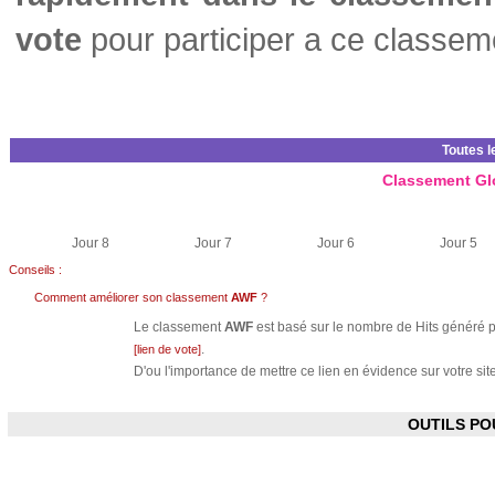
vote
pour participer a ce classem
Toutes l
Classement Gl
Jour 8
Jour 7
Jour 6
Jour 5
Conseils :
Comment améliorer son classement
AWF
?
Le classement
AWF
est basé sur le nombre de Hits généré pa
.
[lien de vote]
D'ou l'importance de mettre ce lien en évidence sur votre site
OUTILS P