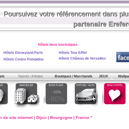
Poursuivez votre référencement dans pl
partenaire Erefe
Hôtels lieux touristiques
Hôtels Disneyland Paris
Hôtels Tour Eiffel
Hôtels Château de Versailles
Hôtels Centre Pompidou
els
Talents / Artistes
Boutiques / Marchands
JEUX
Wallpa
 de site internet | Dijon | Bourgogne | France "