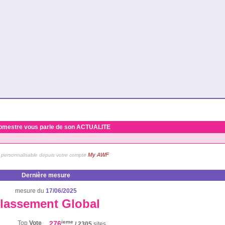
bmestre vous parle de son ACTUALITE
My AWF
personnalisable depuis votre compte
Dernière mesure
mesure du
17/06/2025
lassement Global
ieme
Top
Vote
276
/ 2305
sites