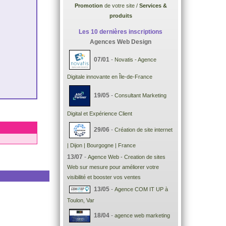
Promotion
de votre site /
Services &
produits
Les 10 dernières inscriptions
Agences Web Design
07/01
-
Novatis - Agence
Digitale innovante en Île-de-France
19/05
-
Consultant Marketing
Digital et Expérience Client
29/06
-
Création de site internet
| Dijon | Bourgogne | France
13/07
-
Agence Web - Creation de sites
Web sur mesure pour améliorer votre
visibilité et booster vos ventes
13/05
-
Agence COM IT UP à
Toulon, Var
18/04
-
agence web marketing