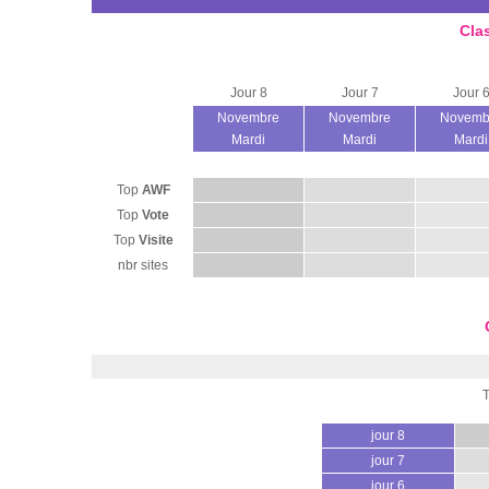
Cla
Jour 8
Jour 7
Jour 
Novembre
Novembre
Novemb
Mardi
Mardi
Mardi
Top
AWF
Top
Vote
Top
Visite
nbr sites
jour 8
jour 7
jour 6