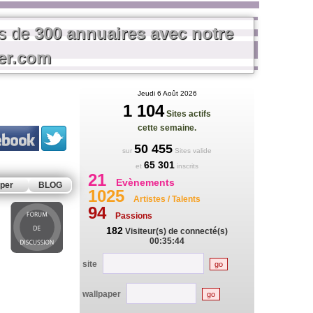
us de
300 annuaires avec notre
rer.com
Jeudi 6 Août 2026
1 104
Sites actifs
cette semaine.
50 455
sur
Sites valide
65 301
et
inscrits
21
Evènements
per
BLOG
1025
Artistes / Talents
94
Passions
182
Visiteur(s) de connecté(s)
00:35:44
site
wallpaper