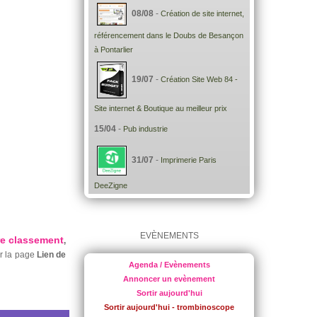
08/08
-
Création de site internet,
référencement dans le Doubs de Besançon
à Pontarlier
19/07
-
Création Site Web 84 -
Site internet & Boutique au meilleur prix
15/04
-
Pub industrie
31/07
-
Imprimerie Paris
DeeZigne
EVÈNEMENTS
re classement
,
ur la page
Lien de
Agenda / Evènements
Annoncer un evènement
Sortir aujourd'hui
Sortir aujourd'hui - trombinoscope