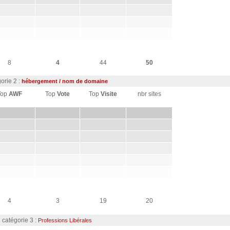
8
4
44
50
orie 2 :
hébergement / nom de domaine
Top
AWF
Top
Vote
Top
Visite
nbr sites
4
3
19
20
catégorie 3 :
Professions Libérales