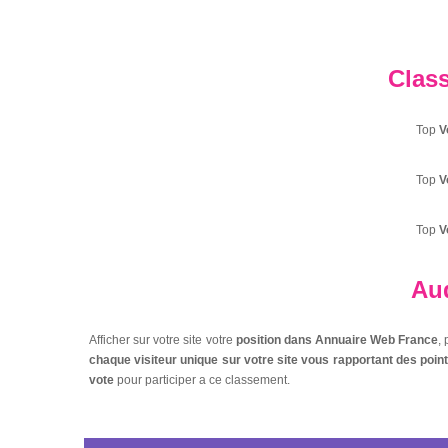
Clas
Top
V
Top
V
Top
V
Aud
Afficher sur votre site votre
position dans Annuaire Web France
,
chaque visiteur unique sur votre site vous rapportant des poi
vote
pour participer a ce classement.