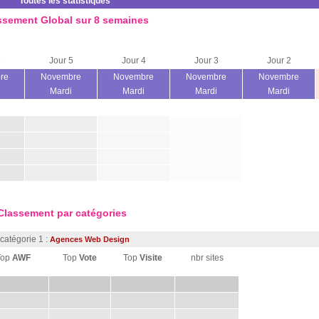
Toutes les statistiques
ssement Global sur 8 semaines
6
Jour 5
Jour 4
Jour 3
Jour 2
re
Novembre
Novembre
Novembre
Novembre
Mardi
Mardi
Mardi
Mardi
Classement par catégories
catégorie 1 :
Agences Web Design
Top
AWF
Top
Vote
Top
Visite
nbr sites