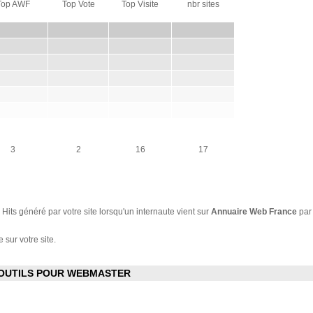
Top AWF
Top Vote
Top Visite
nbr sites
3
2
16
17
Hits généré par votre site lorsqu'un internaute vient sur
Annuaire Web France
par
 sur votre site.
OUTILS POUR WEBMASTER