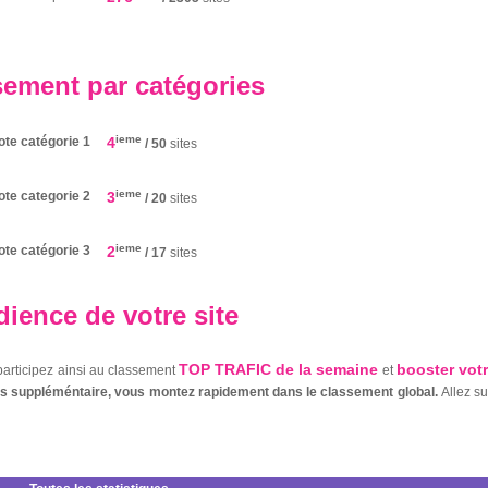
sement par catégories
ieme
ote catégorie 1
4
/ 50
sites
ieme
ote categorie 2
3
/ 20
sites
ieme
ote catégorie 3
2
/ 17
sites
ience de votre site
TOP TRAFIC de la semaine
booster vot
 participez ainsi au classement
et
nts suppléméntaire, vous montez rapidement dans le classement global.
Allez s