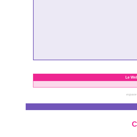
Le We
espace 
C