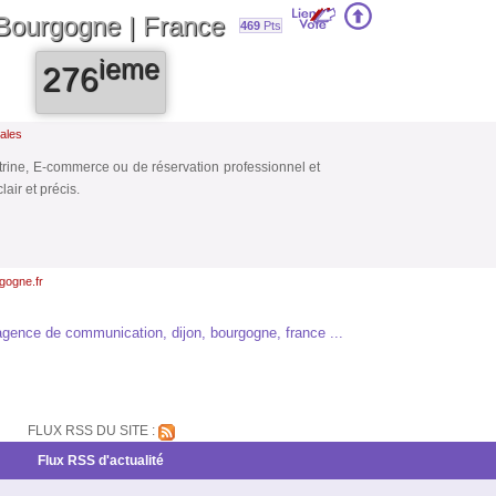
| Bourgogne | France
469
Pts
ieme
276
ales
itrine, E-commerce ou de réservation professionnel et
air et précis.
gogne.fr
t, agence de communication, dijon, bourgogne, france ...
FLUX RSS DU SITE :
Flux RSS d'actualité