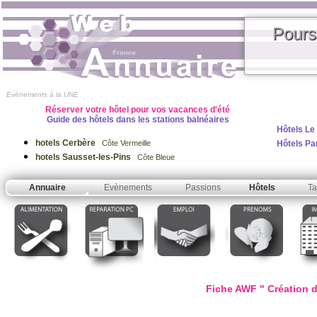
Pours
Evènements à la UNE
Réserver votre hôtel pour vos vacances d'été
Guide des hôtels dans les stations balnéaires
Hôtels Le
hotels Cerbère
Hôtels Pa
Côte Vermeille
hotels Sausset-les-Pins
Côte Bleue
Annuaire
Evènements
Passions
Hôtels
Ta
Fiche AWF " Création de