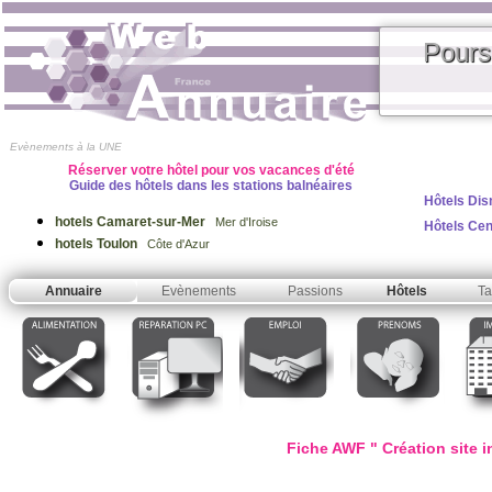
Pours
Evènements à la UNE
Réserver votre hôtel pour vos vacances d'été
Guide des hôtels dans les stations balnéaires
Hôtels Dis
hotels Camaret-sur-Mer
Mer d'Iroise
Hôtels Ce
hotels Toulon
Côte d'Azur
Annuaire
Evènements
Passions
Hôtels
Ta
Fiche AWF " Création site i