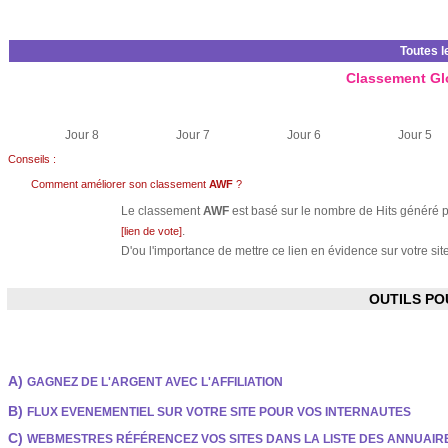
Toutes l
Classement Gl
Jour 8
Jour 7
Jour 6
Jour 5
Conseils :
Comment améliorer son classement
AWF
?
Le classement
AWF
est basé sur le nombre de Hits généré pa
.
[lien de vote]
D'ou l'importance de mettre ce lien en évidence sur votre site
OUTILS P
A)
GAGNEZ DE L'ARGENT AVEC L'AFFILIATION
B)
FLUX EVENEMENTIEL SUR VOTRE SITE POUR VOS INTERNAUTES
C)
WEBMESTRES RÉFÉRENCEZ VOS SITES DANS LA LISTE DES ANNUAI