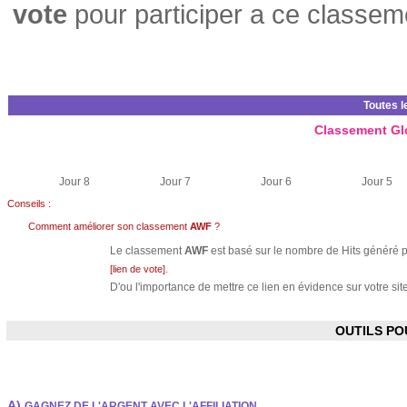
vote
pour participer a ce classem
Toutes l
Classement Gl
Jour 8
Jour 7
Jour 6
Jour 5
Conseils :
Comment améliorer son classement
AWF
?
Le classement
AWF
est basé sur le nombre de Hits généré pa
.
[lien de vote]
D'ou l'importance de mettre ce lien en évidence sur votre site
OUTILS P
A)
GAGNEZ DE L'ARGENT AVEC L'AFFILIATION