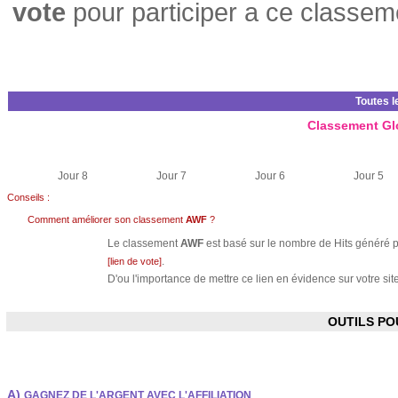
vote
pour participer a ce classem
Toutes l
Classement Gl
Jour 8
Jour 7
Jour 6
Jour 5
Conseils :
Comment améliorer son classement
AWF
?
Le classement
AWF
est basé sur le nombre de Hits généré pa
.
[lien de vote]
D'ou l'importance de mettre ce lien en évidence sur votre site
OUTILS P
A)
GAGNEZ DE L'ARGENT AVEC L'AFFILIATION