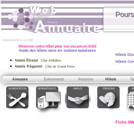
Pours
Evènements à la UNE
Réserver votre hôtel pour vos vacances d'été
Guide des hôtels dans les stations balnéaires
Hôtels Dis
hotels Étretat
Côte d'Albâtre
Hôtels Ce
hotels Trégastel
Côte de Granit Rose
Annuaire
Evènements
Passions
Hôtels
Ta
Fiche AWF