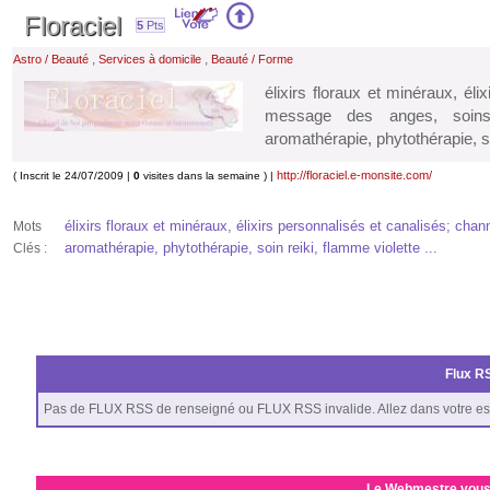
Floraciel
5
Pts
,
,
Astro / Beauté
Services à domicile
Beauté / Forme
élixirs floraux et minéraux, éli
message des anges, soins 
aromathérapie, phytothérapie, so
http://floraciel.e-monsite.com/
( Inscrit le 24/07/2009 |
0
visites dans la semaine ) |
élixirs floraux et minéraux, élixirs personnalisés et canalisés; cha
Mots
aromathérapie, phytothérapie, soin reiki, flamme violette ...
Clés :
Flux RS
Pas de FLUX RSS de renseigné ou FLUX RSS invalide. Allez dans votre es
Le Webmestre vous