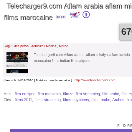
Telecharger9.com Aflam arabia aflam misr
films marocaine
18
Pts
67
,
,
Blog / Sites perso
Actualite / Médias
Maroc
Telecharger9.com Aflam arabia aflam misriya aflam tunisia f
marocaine films indian films algerie
http://www.telecharger9.com
( Inscrit le 14/09/2010 |
0
visites dans la semaine ) |
film en ligne, film marocain, filmze, film streaming, film arabe, film e
Mots
films 2011, films streaming, films egyptiens, films arabe, Arabes, hin
Clés :
FLUX RS