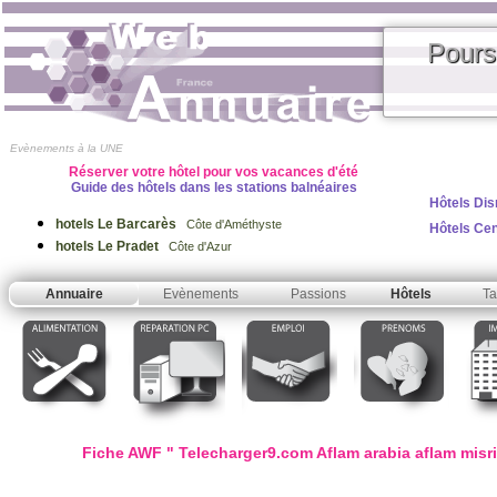
Pours
Evènements à la UNE
Réserver votre hôtel pour vos vacances d'été
Guide des hôtels dans les stations balnéaires
Hôtels Dis
hotels Le Barcarès
Côte d'Améthyste
Hôtels Ce
hotels Le Pradet
Côte d'Azur
Annuaire
Evènements
Passions
Hôtels
Ta
Fiche AWF " Telecharger9.com Aflam arabia aflam misriy