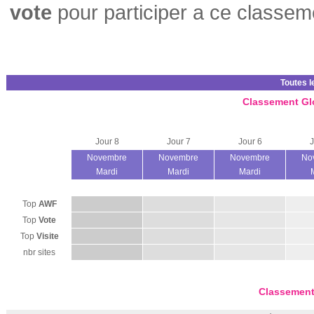
vote
pour participer a ce classem
Toutes l
Classement Gl
Jour 8
Jour 7
Jour 6
J
Novembre
Novembre
Novembre
No
Mardi
Mardi
Mardi
Top
AWF
Top
Vote
Top
Visite
nbr sites
Classement