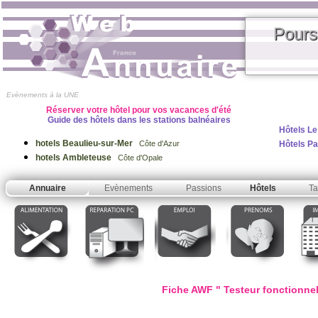
Pours
Evènements à la UNE
Réserver votre hôtel pour vos vacances d'été
Guide des hôtels dans les stations balnéaires
Hôtels Le
hotels Beaulieu-sur-Mer
Hôtels Pa
Côte d'Azur
hotels Ambleteuse
Côte d'Opale
Annuaire
Evènements
Passions
Hôtels
Ta
Fiche AWF " Testeur fonctionnel