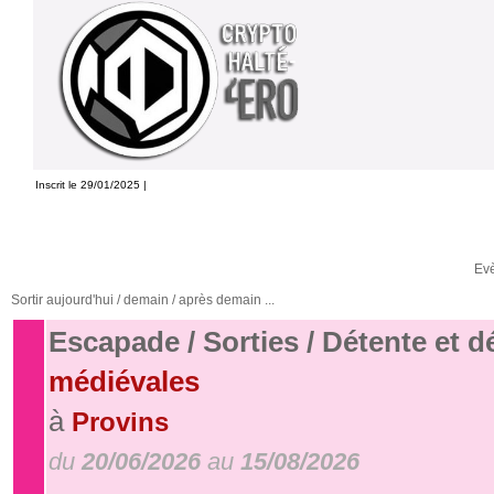
Inscrit le 29/01/2025 |
Ev
Sortir aujourd'hui / demain / après demain ...
Escapade / Sorties / Détente et 
médiévales
à
Provins
du
20/06/2026
au
15/08/2026