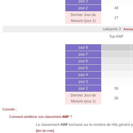
jour 3
jour 2
48
Dernier Jour de
27
Mesure (jour 1)
catégorie 3 :
Annuai
Top AWF
jour 8
jour 7
jour 6
jour 5
jour 4
jour 3
jour 2
58
Dernier Jour de
36
Mesure (jour 1)
Conseils :
Comment améliorer son classement
AWF
?
Le classement
AWF
est basé sur le nombre de Hits généré pa
.
[lien de vote]