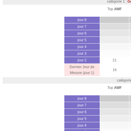
catégorie 1 :
Ou
Top
AWF
jour 8
jour 7
jour 6
jour 5
jour 4
jour 3
jour 2
21
Dernier Jour de
16
Mesure (jour 1)
catégorie
Top
AWF
jour 8
jour 7
jour 6
jour 5
jour 4