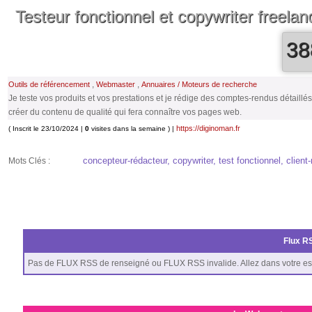
Testeur fonctionnel et copywriter freel
38
,
,
Outils de référencement
Webmaster
Annuaires / Moteurs de recherche
Je teste vos produits et vos prestations et je rédige des comptes-rendus détaill
créer du contenu de qualité qui fera connaître vos pages web.
https://diginoman.fr
( Inscrit le 23/10/2024 |
0
visites dans la semaine ) |
concepteur-rédacteur, copywriter, test fonctionnel, client
Mots Clés :
Flux RS
Pas de FLUX RSS de renseigné ou FLUX RSS invalide. Allez dans votre es