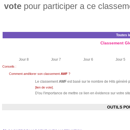
vote
pour participer a ce classem
Toutes l
Classement Gl
Jour 8
Jour 7
Jour 6
Jour 5
Conseils :
Comment améliorer son classement
AWF
?
Le classement
AWF
est basé sur le nombre de Hits généré pa
.
[lien de vote]
D'ou l'importance de mettre ce lien en évidence sur votre site
OUTILS P