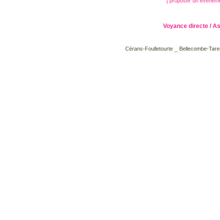
[ proposer un évènem
Voyance directe / A
_
Cérans-Foulletourte
Bellecombe-Tare