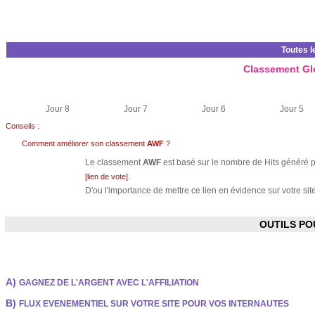
Toutes l
Classement Gl
Jour 8
Jour 7
Jour 6
Jour 5
Conseils :
Comment améliorer son classement
AWF
?
Le classement
AWF
est basé sur le nombre de Hits généré pa
.
[lien de vote]
D'ou l'importance de mettre ce lien en évidence sur votre site
OUTILS P
A)
GAGNEZ DE L'ARGENT AVEC L'AFFILIATION
B)
FLUX EVENEMENTIEL SUR VOTRE SITE POUR VOS INTERNAUTES