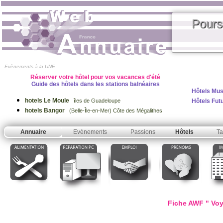
Pours
Evènements à la UNE
Réserver votre hôtel pour vos vacances d'été
Guide des hôtels dans les stations balnéaires
Hôtels Mus
hotels Le Moule
Hôtels Fut
îles de Guadeloupe
hotels Bangor
(Belle-Île-en-Mer) Côte des Mégalithes
Annuaire
Evènements
Passions
Hôtels
Ta
Fiche AWF " Voy