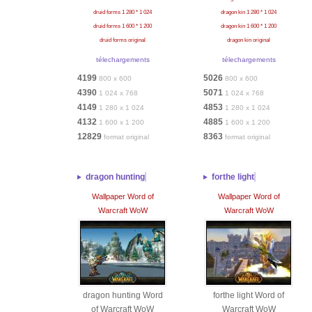
druid forms 1 280 * 1 024
dragon kin 1 280 * 1 024
druid forms 1 600 * 1 200
dragon kin 1 600 * 1 200
druid forms original
dragon kin original
télechargements
télechargements
4199
5026
800 x 600
800 x 600
4390
5071
1 024 x 768
1 024 x 768
4149
4853
1 280 x 1 024
1 280 x 1 024
4132
4885
1 600 x 1 200
1 600 x 1 200
12829
8363
format original
format original
dragon hunting
forthe light
Wallpaper Word of
Wallpaper Word of
Warcraft WoW
Warcraft WoW
dragon hunting Word
forthe light Word of
of Warcraft WoW
Warcraft WoW