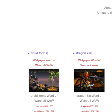
Annua
Annuaire d
druid forms
dragon kin
Wallpaper Word of
Wallpaper Word of
Warcraft WoW
Warcraft WoW
druid forms Word of
dragon kin Word of
Warcraft WoW
Warcraft WoW
druid forms 800 * 600
dragon kin 800 * 600
druid forms 1 024 * 768
dragon kin 1 024 * 768