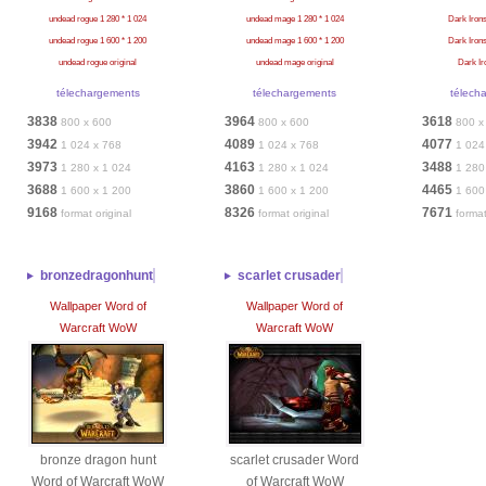
undead rogue 1 280 * 1 024
undead mage 1 280 * 1 024
Dark Irons
undead rogue 1 600 * 1 200
undead mage 1 600 * 1 200
Dark Irons
undead rogue original
undead mage original
Dark Ir
télechargements
télechargements
télech
3838
3964
3618
800 x 600
800 x 600
800 x
3942
4089
4077
1 024 x 768
1 024 x 768
1 024
3973
4163
3488
1 280 x 1 024
1 280 x 1 024
1 280
3688
3860
4465
1 600 x 1 200
1 600 x 1 200
1 600
9168
8326
7671
format original
format original
format
bronzedragonhunt
scarlet crusader
Wallpaper Word of
Wallpaper Word of
Warcraft WoW
Warcraft WoW
bronze dragon hunt
scarlet crusader Word
Word of Warcraft WoW
of Warcraft WoW