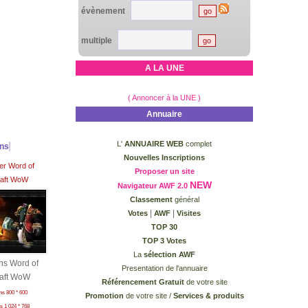
évènement
multiple
A LA UNE
( Annoncer à la UNE )
Annuaire
L'
ANNUAIRE WEB
complet
ons
Nouvelles Inscriptions
er Word of
Proposer un site
aft WoW
NEW
Navigateur AWF 2.0
Classement
général
|
|
Votes
AWF
Visites
TOP 30
TOP 3 Votes
La
sélection AWF
ns Word of
Presentation de l'annuaire
aft WoW
Référencement Gratuit
de votre site
ns 800 * 600
Promotion
de votre site /
Services & produits
s 1 024 * 768