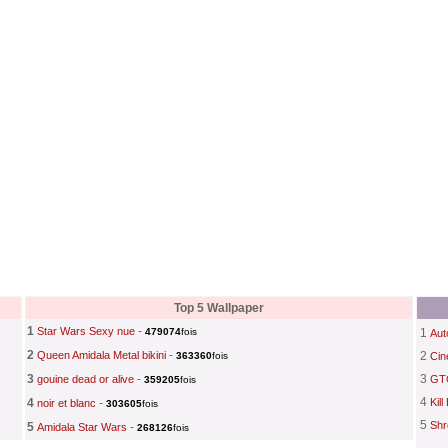
Top 5 Wallpaper
1
-
Star Wars Sexy nue
479074
fois
1
Aut
2
-
Queen Amidala Metal bikini
2
363360
fois
Cin
3
-
3
gouine dead or alive
GT
359205
fois
4
4
-
Kill 
noir et blanc
303605
fois
5
Shr
5
-
Amidala Star Wars
268126
fois