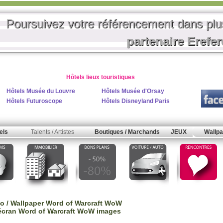
Poursuivez votre référencement dans pl
partenaire Erefe
Hôtels lieux touristiques
Hôtels Musée du Louvre
Hôtels Musée d'Orsay
Hôtels Futuroscope
Hôtels Disneyland Paris
els
Talents / Artistes
Boutiques / Marchands
JEUX
Wallpa
éo / Wallpaper Word of Warcraft WoW
écran Word of Warcraft WoW images