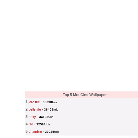
Top 5 Mot Clés Wallpaper
1
-
jolie fille
39638
fois
2
-
belle fille
36409
fois
3
-
sexy
34193
fois
4
-
fille
32568
fois
5
-
chambre
30025
fois