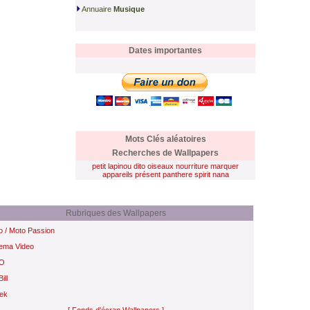
Annuaire
Musique
Dates importantes
Mots Clés aléatoires
Recherches de Wallpapers
petit lapinou
dito
oiseaux
nourriture
marquer
appareils
présent
panthere
spirit
nana
Rubriques des Wallpapers
o / Moto Passion
ema Video
O
Bill
ek