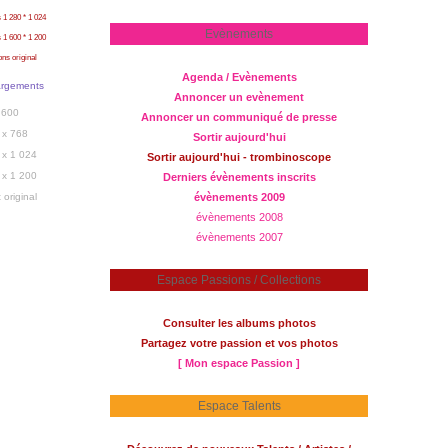
 1 280 * 1 024
Evènements
 1 600 * 1 200
ons original
Agenda / Evènements
argements
Annoncer un evènement
 600
Annoncer un communiqué de presse
 x 768
Sortir aujourd'hui
 x 1 024
Sortir aujourd'hui - trombinoscope
 x 1 200
Derniers évènements inscrits
 original
évènements 2009
évènements 2008
évènements 2007
Espace Passions / Collections
Consulter les albums photos
Partagez votre passion et vos photos
[ Mon espace Passion ]
Espace Talents