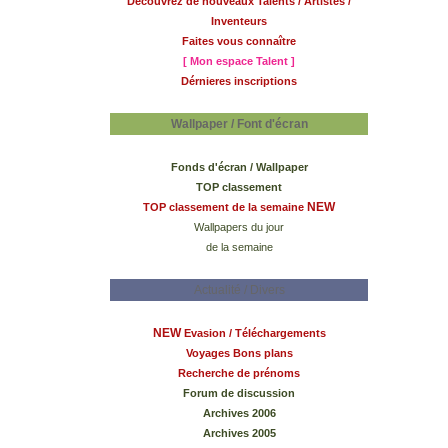
Découvrez de nouveaux Talents / Artistes /
Inventeurs
Faites vous connaître
[ Mon espace Talent ]
Dérnieres inscriptions
Wallpaper / Font d'écran
Fonds d'écran / Wallpaper
TOP classement
NEW
TOP classement de la semaine
Wallpapers du jour
de la semaine
Actualité / Divers
NEW
Evasion / Téléchargements
Voyages Bons plans
Recherche de prénoms
Forum de discussion
Archives 2006
Archives 2005