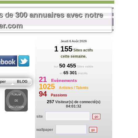
us de
300 annuaires avec notre
rer.com
Jeudi 6 Août 2026
1 155
Sites actifs
cette semaine.
50 455
sur
Sites valide
65 301
et
inscrits
21
Evènements
per
BLOG
1025
Artistes / Talents
94
Passions
257
Visiteur(s) de connecté(s)
04:01:32
site
wallpaper