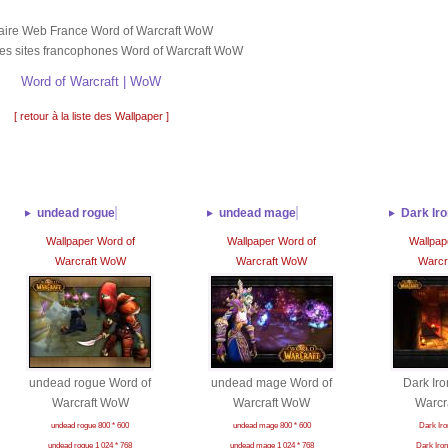
ire Web France Word of Warcraft WoW
es sites francophones Word of Warcraft WoW
Word of Warcraft | WoW
[ retour à la liste des Wallpaper ]
undead rogue
undead mage
Dark Ir
Wallpaper Word of
Wallpaper Word of
Wallpap
Warcraft WoW
Warcraft WoW
Warcr
undead rogue Word of
undead mage Word of
Dark Iro
Warcraft WoW
Warcraft WoW
Warcr
undead rogue 800 * 600
undead mage 800 * 600
Dark Iro
undead rogue 1 024 * 768
undead mage 1 024 * 768
Dark Iron