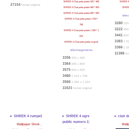
SHREK 4 Chat potte potele 320 * 480
SHREK 4 l
27154
format original
SHREK 4 Chat potte potele 480 * 800
SHREK 
SHREK 4 Chat potte potele 800 * 600
téle
SHREK 4 Chat potte potele 1 024 *
3280
320
768
3222
480
SHREK 4 Chat potte potele 1 280 * 1
3441
800
024
3383
1 0
SHREK 4 Chat potte potele original
3366
1 2
télechargements
11388
for
3356
320 x 480
3364
480 x 800
3575
800 x 600
3480
1 024 x 768
3560
1 280 x 1 024
11021
format original
SHREK 4 rumpel
SHREK 4 ogre
clair d
public numero 1
,
Wallpaper Shrek
Wall