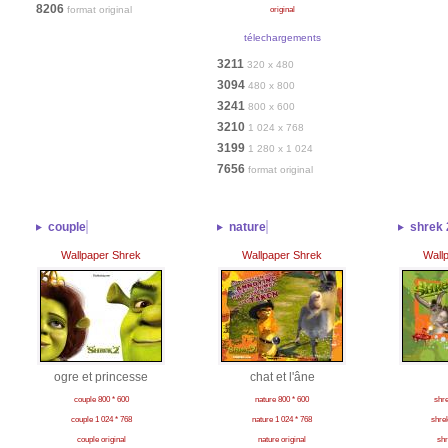
8206
format original
original
télechargements
3211
320 x 480
3094
480 x 800
3241
800 x 600
3210
1 024 x 768
3199
1 280 x 1 024
7656
format original
couple
nature
shrek 
Wallpaper Shrek
Wallpaper Shrek
Wall
ogre et princesse
chat et l'âne
couple 800 * 600
nature 800 * 600
shre
couple 1 024 * 768
nature 1 024 * 768
shrek
couple original
nature original
shr