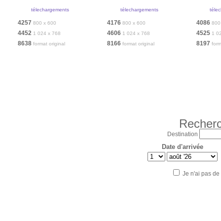
télechargements
télechargements
téle
4257
4176
4086
800 x 600
800 x 600
800
4452
4606
4525
1 024 x 768
1 024 x 768
1 0
8638
8166
8197
format original
format original
form
Recherc
Destination
Date d'arrivée
Je n'ai pas de