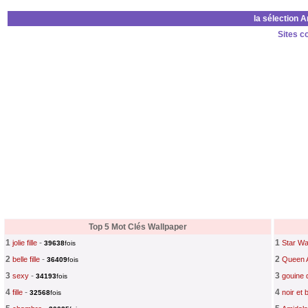
la sélection 
Sites c
Top 5 Mot Clés Wallpaper
1
-
1
jolie fille
Star W
39638
fois
2
-
2
belle fille
Queen A
36409
fois
3
-
3
sexy
gouine 
34193
fois
4
-
4
fille
noir et 
32568
fois