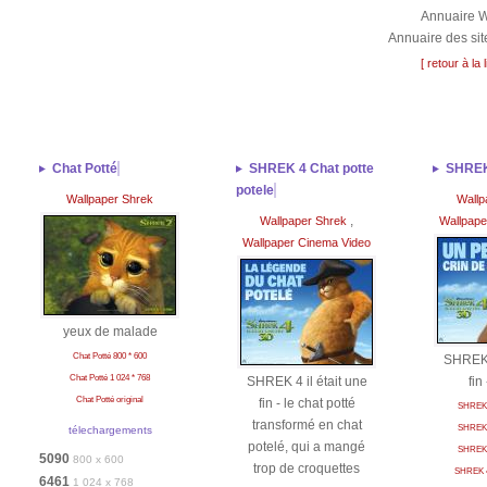
Annuaire 
Annuaire des si
[ retour à la
Chat Potté
SHREK 4 Chat potte
SHREK
potele
Wallpaper Shrek
Wallp
,
Wallpaper Shrek
Wallpape
Wallpaper Cinema Video
yeux de malade
Chat Potté 800 * 600
SHREK 4
Chat Potté 1 024 * 768
SHREK 4 il était une
fin
Chat Potté original
fin - le chat potté
SHREK 4
transformé en chat
SHREK 4
télechargements
potelé, qui a mangé
SHREK 4
5090
800 x 600
trop de croquettes
SHREK 4 
6461
1 024 x 768