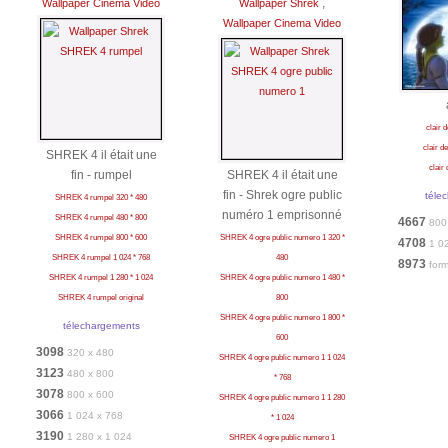
,
Wallpaper Cinema Video
Wallpaper Shrek
Wallpaper Cinema Video
clair 
clair d
SHREK 4 il était une
clair 
fin - rumpel
SHREK 4 il était une
fin - Shrek ogre public
téle
SHREK 4 rumpel 320 * 480
numéro 1 emprisonné
SHREK 4 rumpel 480 * 800
4667
800
SHREK 4 rumpel 800 * 600
SHREK 4 ogre public numero 1 320 *
4708
1 0
SHREK 4 rumpel 1 024 * 768
480
8973
form
SHREK 4 rumpel 1 280 * 1 024
SHREK 4 ogre public numero 1 480 *
SHREK 4 rumpel original
800
SHREK 4 ogre public numero 1 800 *
télechargements
600
3098
320 x 480
SHREK 4 ogre public numero 1 1 024
3123
480 x 800
* 768
3078
800 x 600
SHREK 4 ogre public numero 1 1 280
3066
1 024 x 768
* 1 024
3190
1 280 x 1 024
SHREK 4 ogre public numero 1