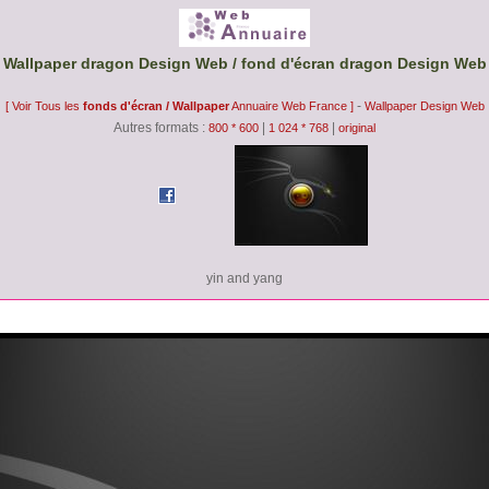
Wallpaper dragon Design Web / fond d'écran dragon Design Web
-
[ Voir Tous les
fonds d'écran / Wallpaper
Annuaire Web France ]
Wallpaper Design Web
Autres formats :
|
|
800 * 600
1 024 * 768
original
yin and yang