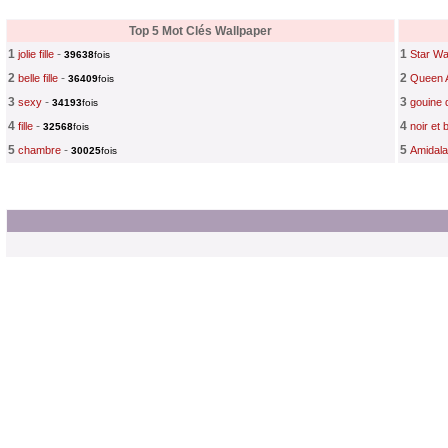
Top 5 Mot Clés Wallpaper
1
-
1
jolie fille
Star W
39638
fois
2
-
2
belle fille
Queen A
36409
fois
3
-
3
sexy
gouine 
34193
fois
4
-
4
fille
noir et 
32568
fois
5
-
5
chambre
Amidala
30025
fois