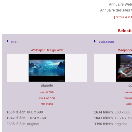
Annuaire Web
Annuaire des sites
[ retour à la
Selecti
mer
vaisseau
Wallpaper Design Web
Wallpape
planète
c
mer 800 * 600
vaisse
mer 1 024 * 768
vaissea
mer original
vaisse
1664
téléch. 800 x 600
1634
téléch. 800 x 600
1942
téléch. 1 024 x 768
1843
téléch. 1 024 x 76
3305
téléch. original
3396
téléch. original