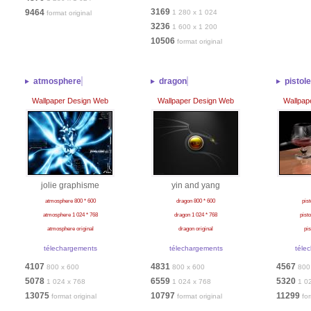
3169
9464
1 280 x 1 024
format original
3236
1 600 x 1 200
10506
format original
atmosphere
dragon
pistole
Wallpaper Design Web
Wallpaper Design Web
Wallpap
jolie graphisme
yin and yang
atmosphere 800 * 600
dragon 800 * 600
pist
atmosphere 1 024 * 768
dragon 1 024 * 768
pisto
atmosphere original
dragon original
pis
télechargements
télechargements
téle
4107
4831
4567
800 x 600
800 x 600
800
5078
6559
5320
1 024 x 768
1 024 x 768
1 0
13075
10797
11299
format original
format original
for