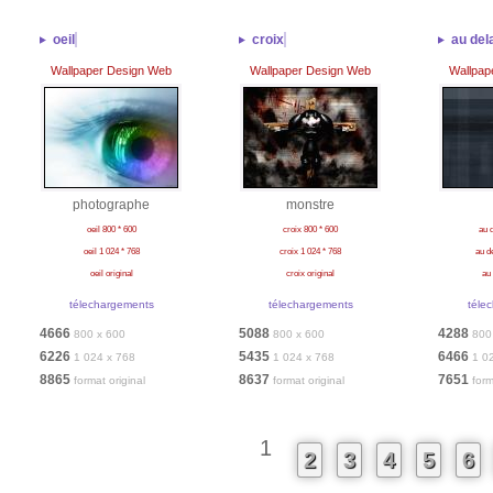
oeil
croix
au del
Wallpaper Design Web
Wallpaper Design Web
Wallpap
photographe
monstre
oeil 800 * 600
croix 800 * 600
au d
oeil 1 024 * 768
croix 1 024 * 768
au d
oeil original
croix original
au 
télechargements
télechargements
téle
4666
5088
4288
800 x 600
800 x 600
800
6226
5435
6466
1 024 x 768
1 024 x 768
1 0
8865
8637
7651
format original
format original
form
1
2
3
4
5
6