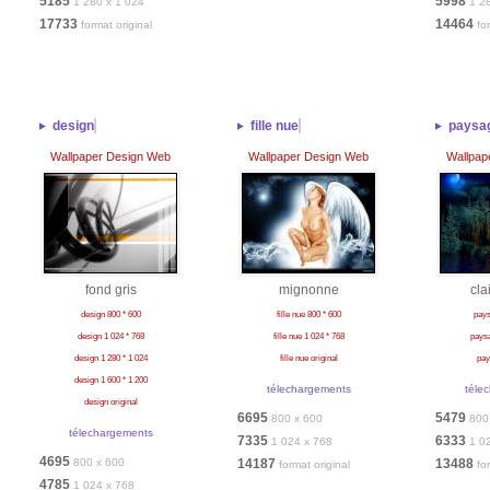
5185
5998
1 280 x 1 024
1 2
17733
14464
format original
fo
design
fille nue
paysa
Wallpaper Design Web
Wallpaper Design Web
Wallpap
fond gris
mignonne
cla
design 800 * 600
fille nue 800 * 600
pays
design 1 024 * 768
fille nue 1 024 * 768
paysa
design 1 280 * 1 024
fille nue original
pay
design 1 600 * 1 200
télechargements
téle
design original
6695
5479
800 x 600
800
télechargements
7335
6333
1 024 x 768
1 0
4695
800 x 600
14187
13488
format original
fo
4785
1 024 x 768