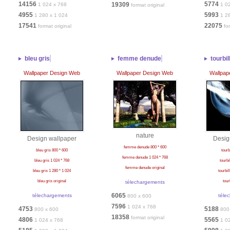
14156
5774
19309
1 024 x 768
1 0
format original
4955
5993
1 280 x 1 024
1 2
17541
22075
format original
fo
bleu gris
femme denude
tourbil
Wallpaper Design Web
Wallpaper Design Web
Wallpap
nature
Design wallpaper
Desig
femme denude 800 * 600
bleu gris 800 * 600
tourb
femme denude 1 024 * 768
bleu gris 1 024 * 768
tourbi
femme denude original
bleu gris 1 280 * 1 024
tourbil
bleu gris original
tour
télechargements
6065
télechargements
téle
800 x 600
7596
1 024 x 768
4753
5188
800 x 600
800
18358
format original
4806
5565
1 024 x 768
1 0