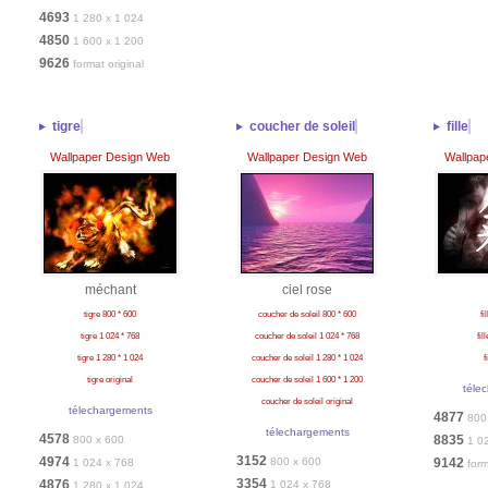
4693
1 280 x 1 024
4850
1 600 x 1 200
9626
format original
tigre
coucher de soleil
fille
Wallpaper Design Web
Wallpaper Design Web
Wallpap
méchant
ciel rose
tigre 800 * 600
coucher de soleil 800 * 600
fi
tigre 1 024 * 768
coucher de soleil 1 024 * 768
fil
tigre 1 280 * 1 024
coucher de soleil 1 280 * 1 024
f
tigre original
coucher de soleil 1 600 * 1 200
téle
coucher de soleil original
télechargements
4877
800
télechargements
4578
8835
800 x 600
1 0
3152
4974
800 x 600
9142
1 024 x 768
form
3354
4876
1 024 x 768
1 280 x 1 024