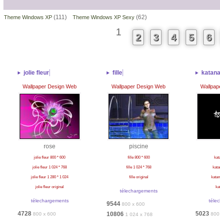
(111)
(62)
Theme Windows XP
Theme Windows XP Sexy
1
2
3
4
5
6
jolie fleur
fille
katan
Wallpaper Design Web
Wallpaper Design Web
Wallpap
rose
piscine
jolie fleur 800 * 600
fille 800 * 600
kat
jolie fleur 1 024 * 768
fille 1 024 * 768
kata
jolie fleur 1 280 * 1 024
fille original
katan
jolie fleur original
ka
télechargements
télechargements
téle
9544
800 x 600
4728
5023
10806
800 x 600
800
1 024 x 768