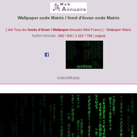
Wallpaper code Matrix / fond d'écran code Matrix
-
[ Voir Tous les
fonds d'écran / Wallpaper
Annuaire Web France ]
Wallpaper Matrix
Autres formats :
|
|
800 * 600
1 024 * 768
original
indéchiffrable