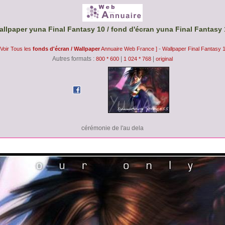
allpaper yuna Final Fantasy 10 / fond d'écran yuna Final Fantasy 
-
 Voir Tous les
fonds d'écran / Wallpaper
Annuaire Web France ]
Wallpaper Final Fantasy 
Autres formats :
|
|
800 * 600
1 024 * 768
original
cérémonie de l'au dela