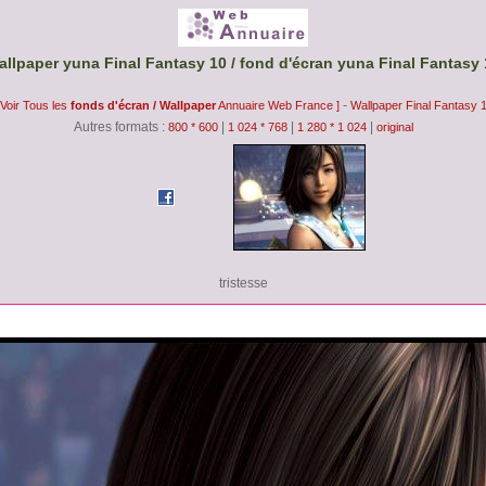
allpaper yuna Final Fantasy 10 / fond d'écran yuna Final Fantasy 
-
 Voir Tous les
fonds d'écran / Wallpaper
Annuaire Web France ]
Wallpaper Final Fantasy 
Autres formats :
|
|
|
800 * 600
1 024 * 768
1 280 * 1 024
original
tristesse