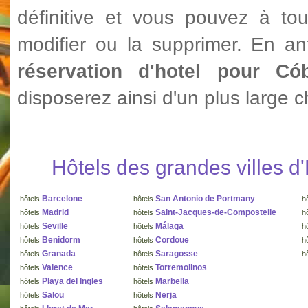
définitive et vous pouvez à to
modifier ou la supprimer. En ant
réservation d'hotel pour C
disposerez ainsi d'un plus large c
Hôtels des grandes villes 
Barcelone
San Antonio de Portmany
hôtels
hôtels
h
Madrid
Saint-Jacques-de-Compostelle
hôtels
hôtels
h
Seville
Málaga
hôtels
hôtels
h
Benidorm
Cordoue
hôtels
hôtels
h
Granada
Saragosse
hôtels
hôtels
h
Valence
Torremolinos
hôtels
hôtels
Playa del Ingles
Marbella
hôtels
hôtels
Salou
Nerja
hôtels
hôtels