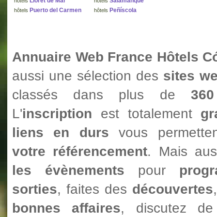
Lloret de Mar
Salamanque
hôtels
hôtels
Puerto del Carmen
Peñíscola
hôtels
hôtels
Annuaire Web France Hôtels C
aussi une sélection des
sites w
classés dans plus de
360
L'
inscription
est totalement
gr
liens en durs
vous permetten
votre référencement
. Mais au
les évènements
pour
prog
sorties
, faites des
découvertes
bonnes affaires
, discutez 