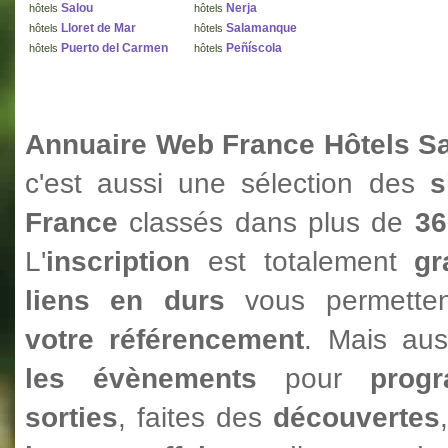
Salou
Nerja
hôtels
hôtels
Lloret de Mar
Salamanque
hôtels
hôtels
Puerto del Carmen
Peñíscola
hôtels
hôtels
Annuaire Web France Hôtels S
c'est aussi une sélection des
s
France
classés dans plus de
36
L'
inscription
est totalement
gr
liens en durs
vous permetten
votre référencement
. Mais au
les évènements
pour
prog
sorties
, faites des
découvertes