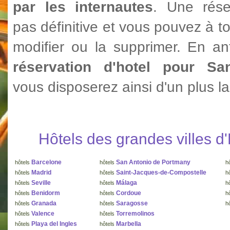
par les internautes
. Une rése
pas définitive et vous pouvez à t
modifier ou la supprimer. En ant
réservation d'hotel pour Sa
vous disposerez ainsi d'un plus la
Hôtels des grandes villes 
Barcelone
San Antonio de Portmany
hôtels
hôtels
h
Madrid
Saint-Jacques-de-Compostelle
hôtels
hôtels
h
Seville
Málaga
hôtels
hôtels
h
Benidorm
Cordoue
hôtels
hôtels
h
Granada
Saragosse
hôtels
hôtels
h
Valence
Torremolinos
hôtels
hôtels
Playa del Ingles
Marbella
hôtels
hôtels