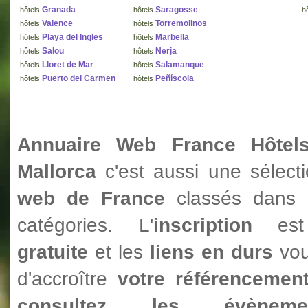
Granada
Saragosse
hôtels
hôtels
h
Valence
Torremolinos
hôtels
hôtels
Playa del Ingles
Marbella
hôtels
hôtels
Salou
Nerja
hôtels
hôtels
Lloret de Mar
Salamanque
hôtels
hôtels
Puerto del Carmen
Peñíscola
hôtels
hôtels
Annuaire Web France Hôtel
Mallorca
c'est aussi une sélec
web de France
classés dans
catégories. L'
inscription
est 
gratuite
et les
liens en durs
vo
d'accroître
votre référencemen
consultez les évèneme