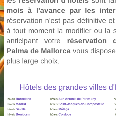
les
réservation d'hotêls
sont fa
mois à l'avance par les inte
réservation n'est pas définitive 
à tout moment la modifier ou la 
anticipant votre
réservation 
Palma de Mallorca
vous disposer
plus large choix.
Hôtels des grandes villes 
Barcelone
San Antonio de Portmany
hôtels
hôtels
h
Madrid
Saint-Jacques-de-Compostelle
hôtels
hôtels
h
Seville
Málaga
hôtels
hôtels
h
Benidorm
Cordoue
hôtels
hôtels
h