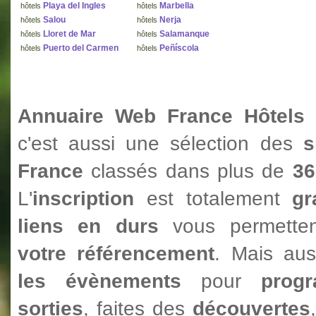
Playa del Ingles
Marbella
hôtels
hôtels
Salou
Nerja
hôtels
hôtels
Lloret de Mar
Salamanque
hôtels
hôtels
Puerto del Carmen
Peñíscola
hôtels
hôtels
Annuaire Web France Hôtels F
c'est aussi une sélection des
s
France
classés dans plus de
36
L'
inscription
est totalement
gr
liens en durs
vous permetten
votre référencement
. Mais au
les évènements
pour
prog
sorties
, faites des
découvertes