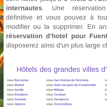
internautes
. Une réservatio
définitive et vous pouvez à to
modifier ou la supprimer. En ant
réservation d'hotel pour Fuen
disposerez ainsi d'un plus large c
Hôtels des grandes villes 
Barcelone
San Antonio de Portmany
hôtels
hôtels
h
Madrid
Saint-Jacques-de-Compostelle
hôtels
hôtels
h
Seville
Málaga
hôtels
hôtels
h
Benidorm
Cordoue
hôtels
hôtels
h
Granada
Saragosse
hôtels
hôtels
h
Valence
Torremolinos
hôtels
hôtels