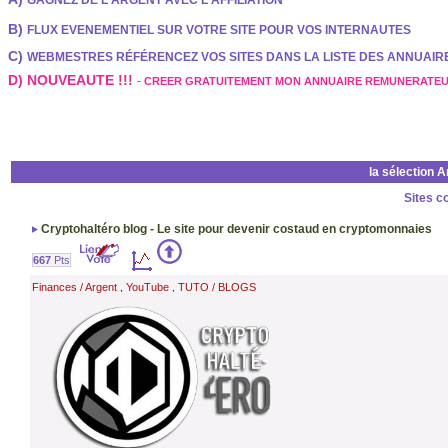
GAGNEZ DE L'ARGENT AVEC L'AFFILIATION
B)
FLUX EVENEMENTIEL SUR VOTRE SITE POUR VOS INTERNAUTES
C)
WEBMESTRES RÉFÉRENCEZ VOS SITES DANS LA LISTE DES ANNUAI
D) NOUVEAUTE !!!
-
CREER GRATUITEMENT MON ANNUAIRE REMUNERATE
la sélection 
Sites c
Cryptohaltéro blog - Le site pour devenir costaud en cryptomonnaies
667
Pts
Finances / Argent
YouTube
TUTO / BLOGS
,
,