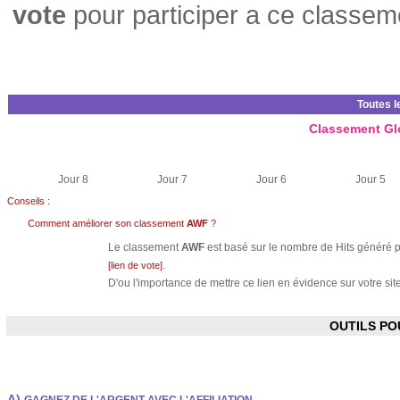
vote
pour participer a ce classem
Toutes l
Classement Gl
Jour 8
Jour 7
Jour 6
Jour 5
Conseils :
Comment améliorer son classement
AWF
?
Le classement
AWF
est basé sur le nombre de Hits généré pa
.
[lien de vote]
D'ou l'importance de mettre ce lien en évidence sur votre site
OUTILS P
A)